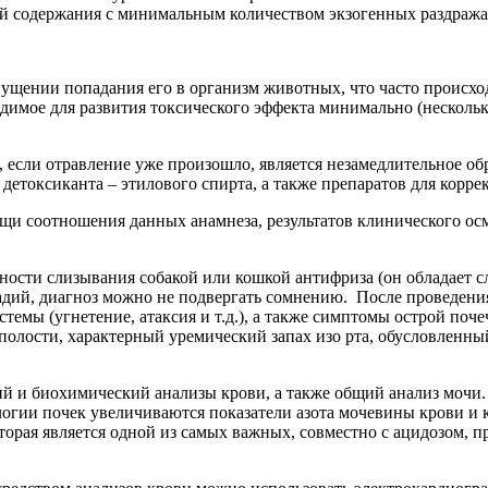
й содержания с минимальным количеством экзогенных раздраж
ущении попадания его в организм животных, что часто происхо
димое для развития токсического эффекта минимально (нескольк
 если отравление уже произошло, является незамедлительное о
етоксиканта – этилового спирта, а также препаратов для корре
и соотношения данных анамнеза, результатов клинического осм
жности слизывания собакой или кошкой антифриза (он обладает 
дий, диагноз можно не подвергать сомнению. После проведения
мы (угнетение, атаксия и т.д.), а также симптомы острой поче
 полости, характерный уремический запах изо рта, обусловленн
и биохимический анализы крови, а также общий анализ мочи. 
огии почек увеличиваются показатели азота мочевины крови и 
торая является одной из самых важных, совместно с ацидозом, 