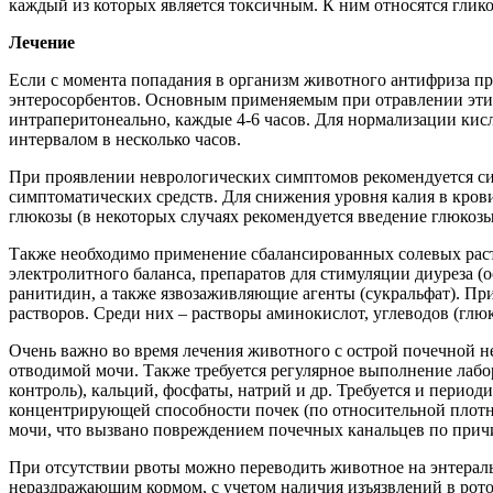
каждый из которых является токсичным. К ним относятся гликол
Лечение
Если с момента попадания в организм животного антифриза п
энтеросорбентов. Основным применяемым при отравлении этил
интраперитонеально, каждые 4-6 часов. Для нормализации кисл
интервалом в несколько часов.
При проявлении неврологических симптомов рекомендуется си
симптоматических средств. Для снижения уровня калия в кров
глюкозы (в некоторых случаях рекомендуется введение глюкоз
Также необходимо применение сбалансированных солевых раств
электролитного баланса, препаратов для стимуляции диуреза 
ранитидин, а также язвозаживляющие агенты (сукральфат). При
растворов. Среди них – растворы аминокислот, углеводов (глю
Очень важно во время лечения животного с острой почечной н
отводимой мочи. Также требуется регулярное выполнение лабор
контроль), кальций, фосфаты, натрий и др. Требуется и перио
концентрирующей способности почек (по относительной плотн
мочи, что вызвано повреждением почечных канальцев по причи
При отсутствии рвоты можно переводить животное на энтеральн
нераздражающим кормом, с учетом наличия изъязвлений в рото