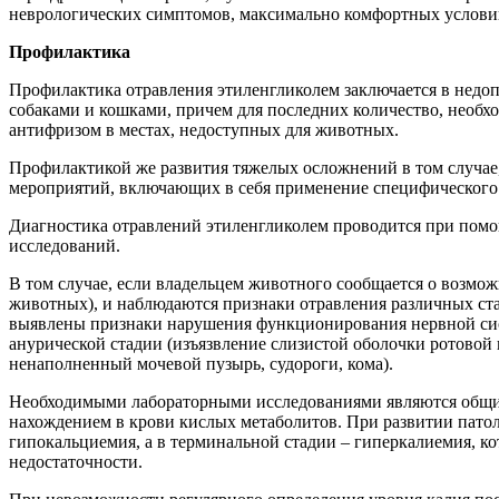
неврологических симптомов, максимально комфортных услови
Профилактика
Профилактика отравления этиленгликолем заключается в недоп
собаками и кошками, причем для последних количество, необхо
антифризом в местах, недоступных для животных.
Профилактикой же развития тяжелых осложнений в том случае,
мероприятий, включающих в себя применение специфического д
Диагностика отравлений этиленгликолем проводится при помощ
исследований.
В том случае, если владельцем животного сообщается о возмо
животных), и наблюдаются признаки отравления различных ста
выявлены признаки нарушения функционирования нервной систе
анурической стадии (изъязвление слизистой оболочки ротовой
ненаполненный мочевой пузырь, судороги, кома).
Необходимыми лабораторными исследованиями являются общий 
нахождением в крови кислых метаболитов. При развитии патол
гипокальциемия, а в терминальной стадии – гиперкалиемия, ко
недостаточности.