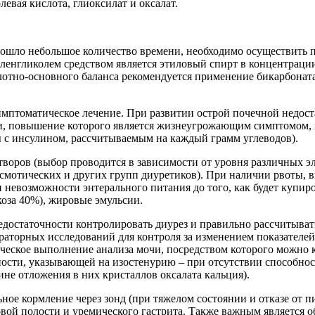
евая кислота, глиоксилат и оксалат.
рошло небольшое количество времени, необходимо осуществить
енгликолем средством является этиловый спирт в концентраци
отно-основного баланса рекомендуется применение бикарбоната 
мптоматическое лечение. При развитии острой почечной недоста
и, повышение которого является жизнеугрожающим симптомом, п
ы с инсулином, рассчитываемым на каждый грамм углеводов).
оров (выбор проводится в зависимости от уровня различных эл
(осмотических и других групп диуретиков). При наличии рвоты
 невозможности энтерального питания до того, как будет купир
коза 40%), жировые эмульсии.
едостаточности контролировать диурез и правильно рассчитыват
аторных исследований для контроля за изменением показателей,
дическое выполнение анализа мочи, посредством которого можно
ости, указывающей на изостенурию – при отсутствии способнос
не отложения в них кристаллов оксалата кальция).
ое кормление через зонд (при тяжелом состоянии и отказе от п
вой полости и уремического гастрита. Также важным является 