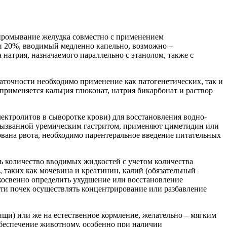
 промывание желудка совместно с применением
и 20%, вводимый медленно капельно, возможно –
натрия, назначаемого параллельно с этанолом, также с
точности необходимо применение как патогенетических, так и
рименяется кальция глюконат, натрия бикарбонат и раствор
ектролитов в сыворотке крови) для восстановления водно-
, вызванной уремическим гастритом, применяют циметидин или
ована рвота, необходимо парентеральное введение питательных
ь количество вводимых жидкостей с учетом количества
 таких как мочевина и креатинин, калий (обязательный
 косвенно определить ухудшение или восстановление
ти почек осуществлять концентрирование или разбавление
ищи) или же на естественное кормление, желательно – мягким
обеспечение животному, особенно при наличии