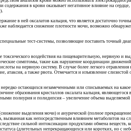
редством анализов крови можно использовать электрокардиогра
нии содержания в крови оказывает негативное влияние на сердц
).
ржание в ней оксалатов кальция, что является достаточно точн
же наблюдается снижение плотности мочи, возможно обнаружени
 специальные тест-системы, позволяющие поставить точный диа
те токсического воздействия на пищеварительную, нервную и в
еские симптомы, такие как нарушение координации движений, су
ислоты на нервную систему. В случае более легкого отравления
е, атаксия, а также рвота. Отмечается и изъязвление слизисто
, нередко остающихся незамеченными или списываемых на какое
ричине образования кристаллов оксалата кальция, являющегося
етными полиурия и полидипсия – увеличение объема выделяемой
(снижение выделения мочи) и анурической (полное прекращение 
а, вызванная как непосредственным влиянием метаболитов на сл
Вследствие сильной интоксикации продуктами обмена веществ, 
истатуса (длительных непрекращающихся или коротких, но с не