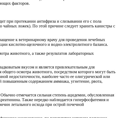
ающих факторов.
дит при протекании антифриза и слизывании его с пола
о чайных ложек). По этой причине следует хранить канистры с
бращение к ветеринарному врачу для проведения лечебных
кции кислотно-щелочного и водно-электролитного баланса.
отра животного, а также результатов лабораторных
сладковатым вкусом и является привлекательным для
 общего осмотра животного, посредством которого могут быть
чной недостаточности, наиболее часто ее олигурической или
ый повышенным содержанием аммиака, угнетение, рвота,
Обычно отмечается сильная степень ацидемии, обусловленная
креатинина. Также нередко наблюдается гиперфосфатемия и
причин летального исхода при острой почечной