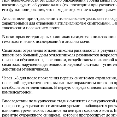
При невозможности регулярного определения уровня калия пос
косвенно судить об уровне калия (т.к. последний при увеличе
его функционирования, что находит отражение в кардиограмме
Анализ мочи при отравлении этиленгликолем указывает на соде
характерными для отравления этиленгликолем симптомами. Так
токсическим поражением почек.
В некоторых ветеринарных клиниках находятся в пользовании
гематологических исследований и анализа мочи.
Симптомы отравления этиленгликолем развиваются в результа
животного большой дозы этиленгликоля развиваются неврологич
признаки обусловлены, в основном, воздействием гликолевой к
симптомы нарушения деятельности нервной системы – угнетени
действием этиленгликоля.
Через 1-3 дня после проявления первых симптомов отравления
почечной недостаточности, вызванные поражением почек по п
метаболитов этиленгликоля. В первую очередь становятся зам
компенсаторной.
Впоследствии полиурическая стадия сменяется олигурической 
прогрессирует развитие симптомов уремии – наблюдается рвот
влиянием уремических токсинов на центры головного мозга. 
развитие судорожного синдрома, который прогрессирует до эп