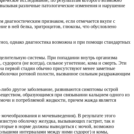
фическое исследование, по результатам которого возможно
е, вызывая различные патологические изменения и нарушение
ым диагностическим признаком, если отмечается вкупе с
е в ней белка, эритроцитов, глюкозы, что обусловлено
гноз, однако диагностика возможна и при помощи стандартных
ыделительную системы. При попадании внутрь организма
дороги (не всегда), сильное угнетение, кома и смерть. Эти
 на первой стадии обычно присутствуют менее заметные
й оболочки ротовой полости, вызванное сильным раздражающим
-либо другое заболевание, развиваются симптомы острой
 веществом, образующимся при связывании кальцием одного из
 мочи и потребляемой жидкости, причем жажда является
мочеобразования и мочевыведения). В результате этого
изистую оболочку желудка, вызывающих гастрит, так и
которые в норме должны выводиться с мочой, возможно
большими интервалами между ними судорог) и комы,