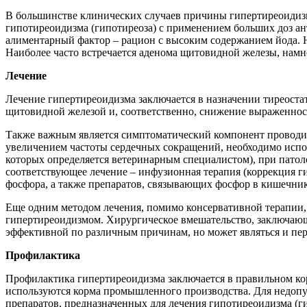
В большинстве клинических случаев причины гипертиреоидизм
гипотиреоидизма (гипотиреоза) с применением больших доз а
алиментарный фактор – рацион с высоким содержанием йода. 
Наиболее часто встречается аденома щитовидной железы, намн
Лечение
Лечение гипертиреоидизма заключается в назначении тиреоста
щитовидной железой и, соответственно, снижение выраженност
Также важным является симптоматический компонент проводи
увеличением частоты сердечных сокращений, необходимо испол
которых определяется ветеринарным специалистом), при патол
соответствующее лечение – инфузионная терапия (коррекция г
фосфора, а также препаратов, связывающих фосфор в кишечник
Еще одним методом лечения, помимо консервативной терапии, я
гипертиреоидизмом. Хирургическое вмешательство, заключающе
эффективной по различным причинам, но может являться и пе
Профилактика
Профилактика гипертиреоидизма заключается в правильном кор
используются корма промышленного производства. Для недопу
препаратов, предназначенных для лечения гипотиреоидизма (ги