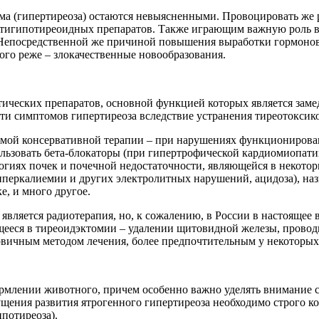
а (гипертиреоза) остаются невыясненными. Провоцировать же р
нтигипотиреоидных препаратов. Также играющим важную роль в 
Непосредственной же причиной повышения выработки гормонов 
ого реже – злокачественные новообразования.
тических препаратов, основной функцией которых является заме
и симптомов гипертиреоза вследствие устранения тиреотоксико
мой консервативной терапии – при нарушениях функционирован
ьзовать бета-блокаторы (при гипертрофической кардиомиопатии
огиях почек и почечной недостаточности, являющейся в некото
иперкалиемии и других электролитных нарушений, ацидоза), на
е, и много другое.
вляется радиотерапия, но, к сожалению, в России в настоящее в
еся в тиреоидэктомии – удалении щитовидной железы, проводитс
рвичным методом лечения, более предпочтительным у некоторых
млении животного, причем особенно важно уделять внимание со
щения развития ятрогенного гипертиреоза необходимо строго к
потиреоза).