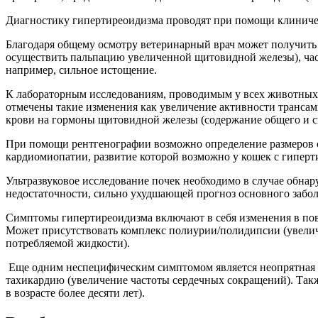
Диагностику гипертиреоидизма проводят при помощи клиничес
Благодаря общему осмотру ветеринарный врач может получить
осуществить пальпацию увеличенной щитовидной железы), час
например, сильное истощение.
К лабораторным исследованиям, проводимым у всех животных 
отмечены такие изменения как увеличение активности трансам
крови на гормоны щитовидной железы (содержание общего и с
При помощи рентгенографии возможно определение размеров с
кардиомиопатии, развитие которой возможно у кошек с гиперт
Ультразвуковое исследование почек необходимо в случае обна
недостаточности, сильно ухудшающей прогноз основного забол
Симптомы гипертиреоидизма включают в себя изменения в пове
Может присутствовать комплекс полиурии/полидипсии (увели
потребляемой жидкости).
Еще одним неспецифическим симптомом является неопрятная в
тахикардию (увеличение частоты сердечных сокращений). Также
в возрасте более десяти лет).