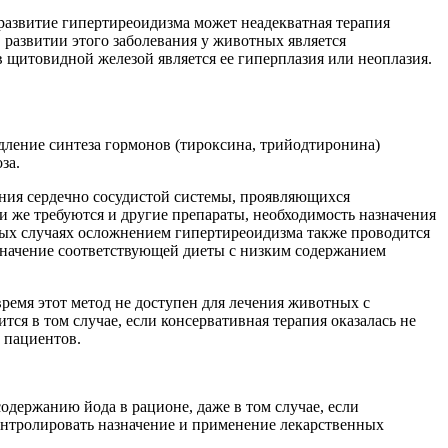
азвитие гипертиреоидизма может неадекватная терапия
развитии этого заболевания у животных является
щитовидной железой является ее гиперплазия или неоплазия.
дление синтеза гормонов (тироксина, трийодтиронина)
за.
ия сердечно сосудистой системы, проявляющихся
 же требуются и другие препараты, необходимость назначения
рых случаях осложнением гипертиреоидизма также проводится
значение соответствующей диеты с низким содержанием
ремя этот метод не доступен для лечения животных с
я в том случае, если консервативная терапия оказалась не
 пациентов.
держанию йода в рационе, даже в том случае, если
онтролировать назначение и применение лекарственных