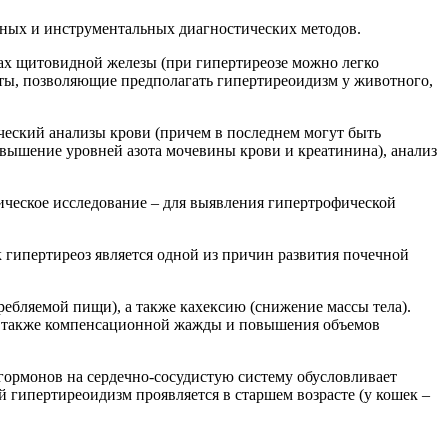
рных и инструментальных диагностических методов.
ах щитовидной железы (при гипертиреозе можно легко
кты, позволяющие предполагать гипертиреоидизм у животного,
еский анализы крови (причем в последнем могут быть
вышение уровней азота мочевины крови и креатинина), анализ
ическое исследование – для выявления гипертрофической
 гипертиреоз является одной из причин развития почечной
ебляемой пищи), а также кахексию (снижение массы тела).
а также компенсационной жажды и повышения объемов
ормонов на сердечно-сосудистую систему обусловливает
 гипертиреоидизм проявляется в старшем возрасте (у кошек –