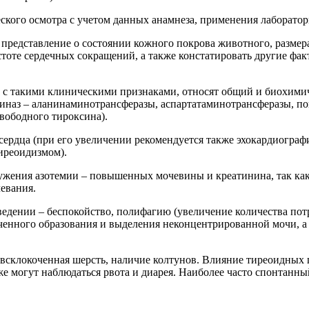
кого осмотра с учетом данных анамнеза, применения лаборато
 представление о состоянии кожного покрова животного, размер
тоте сердечных сокращений, а также констатировать другие фа
с такими клиническими признаками, относят общий и биохимич
иназ – аланинаминотрансферазы, аспартатаминотрансферазы, по
вободного тироксина).
ердца (при его увеличении рекомендуется также эхокардиограф
иреоидизмом).
ружения азотемии – повышенных мочевины и креатинина, так как
евания.
дении – беспокойство, полифагию (увеличение количества потр
ченного образования и выделения неконцентрированной мочи, 
склокоченная шерсть, наличие колтунов. Влияние тиреоидных г
 могут наблюдаться рвота и диарея. Наиболее часто спонтанный