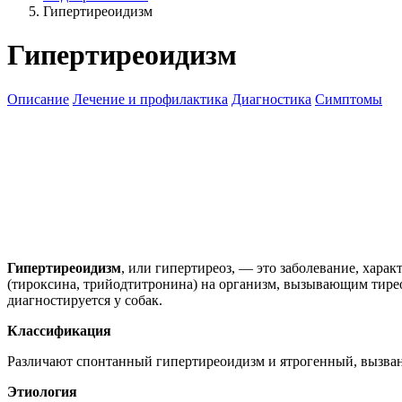
Гипертиреоидизм
Гипертиреоидизм
Описание
Лечение и профилактика
Диагностика
Симптомы
Гипертиреоидизм
, или гипертиреоз, — это заболевание, хар
(тироксина, трийодтитронина) на организм, вызывающим тиреот
диагностируется у собак.
Классификация
Различают спонтанный гипертиреоидизм и ятрогенный, вызва
Этиология