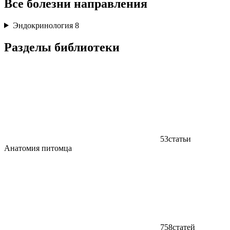
Все болезни направления
Эндокринология
8
Разделы библиотеки
53
статьи
Анатомия питомца
758
статей