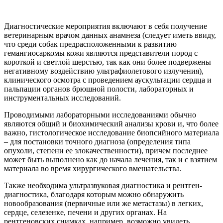
Диагностические мероприятия включают в себя получение
ветеринарным врачом данных анамнеза (следует иметь ввиду,
что среди собак предрасположенными к развитию
гемангиосаркомы кожи являются представители пород с
короткой и светлой шерстью, так как они более подвержены
негативному воздействию ультрафиолетового излучения),
клинического осмотра с проведением аускультации сердца и
пальпации органов брюшной полости, лабораторных и
инструментальных исследований.
Проводимыми лабораторными исследованиями обычно
являются общий и биохимический анализы крови и, что более
важно, гистологическое исследование биопсийного материала
– для постановки точного диагноза (определения типа
опухоли, степени ее злокачественности), причем последнее
может быть выполнено как до начала лечения, так и с взятием
материала во время хирургического вмешательства.
Также необходима ультразвуковая диагностика и рентген-
диагностика, благодаря которым можно обнаружить
новообразования (первичные или же метастазы) в легких,
сердце, селезенке, печени и других органах. На
рентгеновских снимках, например, возможно увидеть