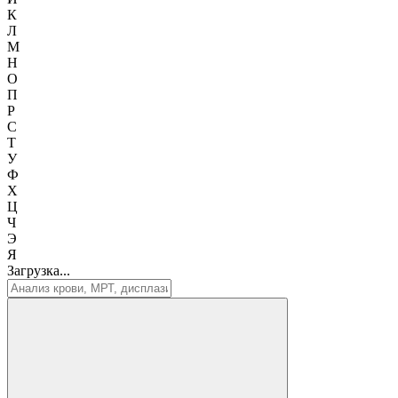
К
Л
М
Н
О
П
Р
С
Т
У
Ф
Х
Ц
Ч
Э
Я
Загрузка...