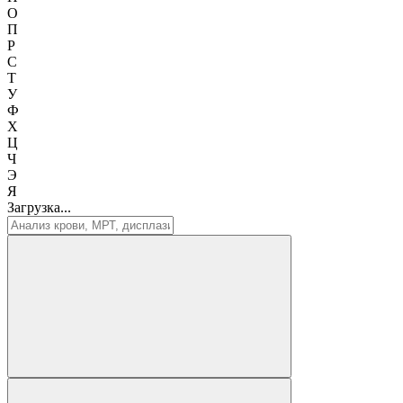
О
П
Р
С
Т
У
Ф
Х
Ц
Ч
Э
Я
Загрузка...