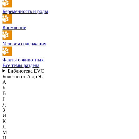
Беременность и роды
Кормление
Условия содержания
Факты о животных
Все темы раздела
Библиотека EVC
Болезни от А до Я:
А
Б
В
Г
Д
З
И
К
Л
М
Н