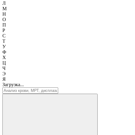
Л
М
Н
О
П
Р
С
Т
У
Ф
Х
Ц
Ч
Э
Я
Загрузка...