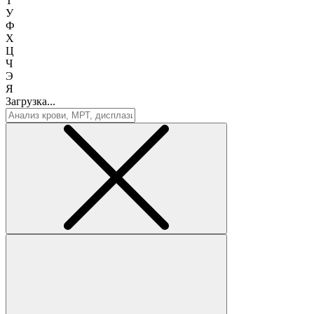
Т
У
Ф
Х
Ц
Ч
Э
Я
Загрузка...