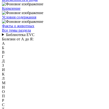
Кормление
Условия содержания
Факты о животных
Все темы раздела
Библиотека EVC
Болезни от А до Я:
А
Б
В
Г
Д
З
И
К
Л
М
Н
О
П
Р
С