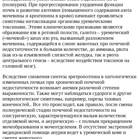
(полиурия). При прогрессировании ухудшения функции
почек и развитии азотемии (повышенного содержания азота
мочевины и креатинина в крови) начинают проявляться
симптомы интоксикации организма уремическими
токсинами. Этими клиническими признаками являются
образование язв в ротовой полости, галитоз – уремический
(«мочевой») запах изо рта, вызванный разложением
мочевины, содержащейся в слюне животных при почечной
недостаточности в большом количестве, до аммиака, рвота
(как из-за изъязвлений слизистой желудка, так и рвота
центрального генеза – вследствие воздействия токсинов на
головной мозг).
Вследствие снижения синтеза эритропоэтина в патологически
измененных почках при хронической почечной
недостаточности возникает анемия различной степени
выраженности. Также могут наблюдаться судороги и другие
неврологические симптомы, например, парезы тазовых
конечностей.. Все это происходит, как правило, после смены
полиурической стадии почечной недостаточности на
олигурическую, характеризующуюся малым количеством
отделяемой мочи, и анурическую – с полным прекращением
мочеобразования и мочеотделения. В отсутствие экстренной
медицинской помощи анурия ведет к уремической коме и
смерти животного.