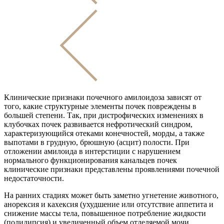
Клинические признаки почечного амилоидоза зависят от
того, какие структурные элементы почек повреждены в
большей степени. Так, при дистрофических изменениях в
клубочках почек развивается нефротический синдром,
характеризующийся отеками конечностей, морды, а также
выпотами в грудную, брюшную (асцит) полости. При
отложении амилоида в интерстиции с нарушением
нормального функционирования канальцев почек
клинические признаки представлены проявлениями почечной
недостаточности.
На ранних стадиях может быть заметно угнетение животного,
анорексия и кахексия (ухудшение или отсутствие аппетита и
снижение массы тела, повышенное потребление жидкости
(полидипсия) и увеличенный объем отделяемой мочи