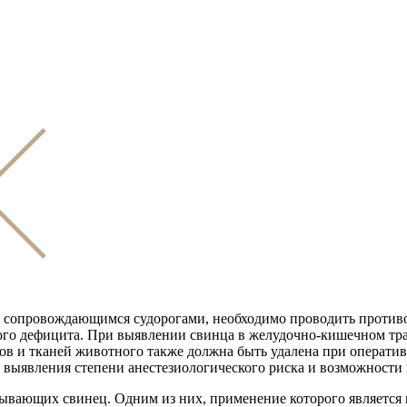
, сопровождающимся судорогами, необходимо проводить противо
ого дефицита. При выявлении свинца в желудочно-кишечном тра
нов и тканей животного также должна быть удалена при операти
выявления степени анестезиологического риска и возможности 
зывающих свинец. Одним из них, применение которого является