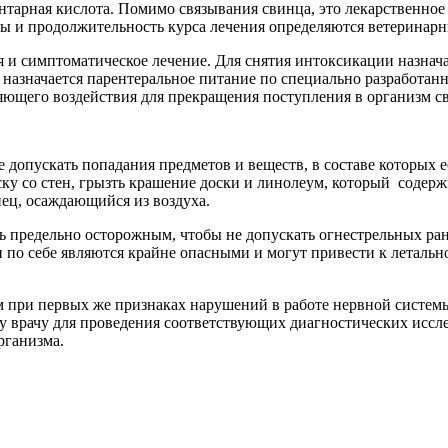
нтарная кислота. Помимо связывания свинца, это лекарственное
ы и продолжительность курса лечения определяются ветеринар
и симптоматическое лечение. Для снятия интоксикации назнача
о, назначается парентеральное питание по специально разработа
ющего воздействия для прекращения поступления в организм сви
ика
 допускать попадания предметов и веществ, в составе которых е
ску со стен, грызть крашение доски и линолеум, который соде
нец, осаждающийся из воздуха.
ь предельно осторожным, чтобы не допускать огнестрельных ран
ми по себе являются крайне опасными и могут привести к летал
м при первых же признаках нарушений в работе нервной систем
у врачу для проведения соответствующих диагностических иссле
рганизма.