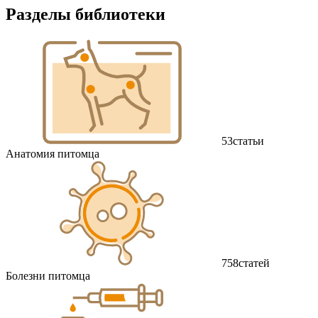
Разделы библиотеки
53
статьи
Анатомия питомца
758
статей
Болезни питомца