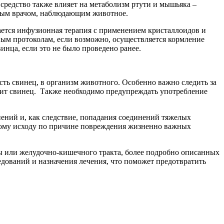
 средство также влияет на метаболизм ртути и мышьяка –
ным врачом, наблюдающим животное.
ется инфузионная терапия с применением кристаллоидов и
нным протоколам, если возможно, осуществляется кормление
нца, если это не было проведено ранее.
сть свинец, в организм животного. Особенно важно следить за
ржит свинец. Также необходимо предупреждать употребление
ений и, как следствие, попадания соединений тяжелых
ьному исходу по причине повреждения жизненно важных
ы или желудочно-кишечного тракта, более подробно описанных
дований и назначения лечения, что поможет предотвратить