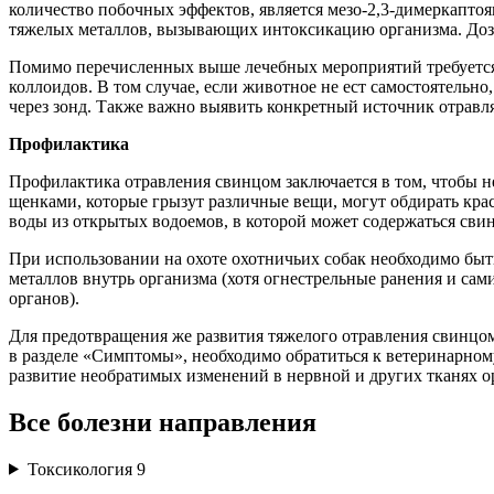
количество побочных эффектов, является мезо-2,3-димеркаптоя
тяжелых металлов, вызывающих интоксикацию организма. Доз
Помимо перечисленных выше лечебных мероприятий требуется 
коллоидов. В том случае, если животное не ест самостоятельн
через зонд. Также важно выявить конкретный источник отравля
Профилакт
Профилактика отравления свинцом заключается в том, чтобы не
щенками, которые грызут различные вещи, могут обдирать кра
воды из открытых водоемов, в которой может содержаться сви
При использовании на охоте охотничьих собак необходимо быт
металлов внутрь организма (хотя огнестрельные ранения и са
органов).
Для предотвращения же развития тяжелого отравления свинцо
в разделе «Симптомы», необходимо обратиться к ветеринарном
развитие необратимых изменений в нервной и других тканях о
Все болезни направления
Токсикология
9