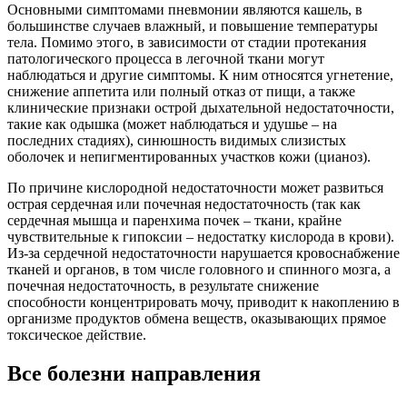
Основными симптомами пневмонии являются кашель, в
большинстве случаев влажный, и повышение температуры
тела. Помимо этого, в зависимости от стадии протекания
патологического процесса в легочной ткани могут
наблюдаться и другие симптомы. К ним относятся угнетение,
снижение аппетита или полный отказ от пищи, а также
клинические признаки острой дыхательной недостаточности,
такие как одышка (может наблюдаться и удушье – на
последних стадиях), синюшность видимых слизистых
оболочек и непигментированных участков кожи (цианоз).
По причине кислородной недостаточности может развиться
острая сердечная или почечная недостаточность (так как
сердечная мышца и паренхима почек – ткани, крайне
чувствительные к гипоксии – недостатку кислорода в крови).
Из-за сердечной недостаточности нарушается кровоснабжение
тканей и органов, в том числе головного и спинного мозга, а
почечная недостаточность, в результате снижение
способности концентрировать мочу, приводит к накоплению в
организме продуктов обмена веществ, оказывающих прямое
токсическое действие.
Все болезни направления