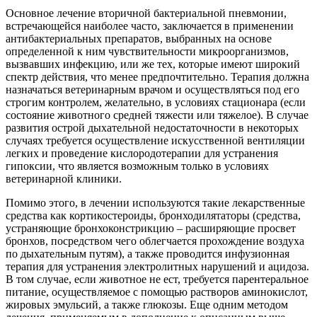
Основное лечение вторичной бактериальной пневмонии,
встречающейся наиболее часто, заключается в применении
антибактериальных препаратов, выбранных на основе
определенной к ним чувствительности микроорганизмов,
вызвавших инфекцию, или же тех, которые имеют широкий
спектр действия, что менее предпочтительно. Терапия должна
назначаться ветеринарным врачом и осуществляться под его
строгим контролем, желательно, в условиях стационара (если
состояние животного средней тяжести или тяжелое). В случае
развития острой дыхательной недостаточности в некоторых
случаях требуется осуществление искусственной вентиляции
легких и проведение кислородотерапии для устранения
гипоксии, что является возможным только в условиях
ветеринарной клиники.
Помимо этого, в лечении используются такие лекарственные
средства как кортикостероиды, бронходилятаторы (средства,
устраняющие бронхоконстрикцию – расширяющие просвет
бронхов, посредством чего облегчается прохождение воздуха
по дыхательным путям), а также проводится инфузионная
терапия для устранения электролитных нарушений и ацидоза.
В том случае, если животное не ест, требуется парентеральное
питание, осуществляемое с помощью растворов аминокислот,
жировых эмульсий, а также глюкозы. Еще одним методом