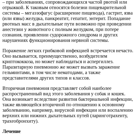
– при заболеваниях, сопровождающихся частой рвотой или
отрыжкой. К таковым относятся болезни пищеварительной
системы – мегаэзофагус (расширение пищевода), гастрит, язва
(или язвы) желудка, панкреатит, гепатит, энтерит. Попадание
рвотных масс в дыхательные пути возможно при проведении
анестезии у животного с полным желудком, при потере
сознания, проявлении судорожного синдрома и других
нарушениях функционирования нервной системы.
Поражение легких грибковой инфекцией встречается нечасто.
Оно вызывается, преимущественно, возбудителем
криптококкоза, но может наблюдаться и аспергиллез.
Паразитарную пневмонию же может вызвать заражение
гельминтами, в том числе нематодами, а также
представителями других типов и классов.
Вторичная пневмония представляет собой наиболее
распространенный вид этого заболевания у собак и кошек.
Она возникает вследствие развития бактериальной инфекции,
также являющейся вторичной по отношению к основному
заболеванию, например, вирусной инфекции или воспалению
верхних или нижних дыхательных путей (ларинготрахеиту,
трахеобронхиту).
Лечение