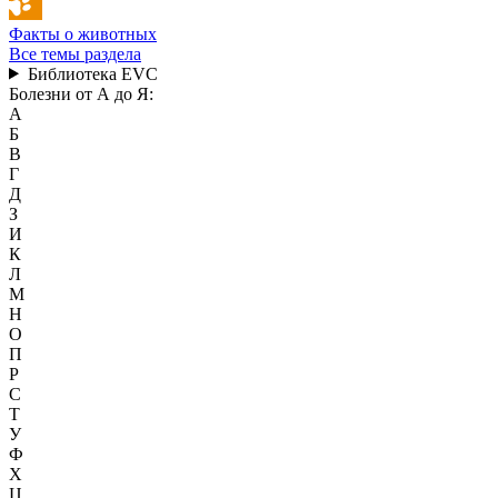
Факты о животных
Все темы раздела
Библиотека EVC
Болезни от А до Я:
А
Б
В
Г
Д
З
И
К
Л
М
Н
О
П
Р
С
Т
У
Ф
Х
Ц