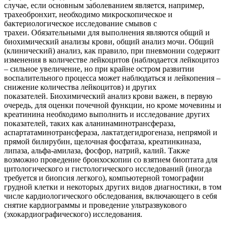
случае, если основным заболеванием является, например,
трахеобронхит, необходимо микроскопическое и
бактериологическое исследование смывов с
трахеи. Обязательными для выполнения являются общий и
биохимический анализы крови, общий анализ мочи. Общий
(клинический) анализ, как правило, при пневмонии содержит
изменения в количестве лейкоцитов (наблюдается лейкоцитоз
– сильное увеличение, но при крайне остром развитии
воспалительного процесса может наблюдаться и лейкопения –
снижение количества лейкоцитов) и других
показателей. Биохимический анализ крови важен, в первую
очередь, для оценки почечной функции, но кроме мочевины и
креатинина необходимо выполнить и исследование других
показателей, таких как аланинаминотрансфераза,
аспартатаминотрансфераза, лактатдегидрогеназа, непрямой и
прямой билирубин, щелочная фосфатаза, креатинкиназа,
липаза, альфа-амилаза, фосфор, натрий, калий. Также
возможно проведение бронхоскопии со взятием биоптата для
цитологического и гистологического исследований (иногда
требуется и биопсия легкого), компьютерной томографии
грудной клетки и некоторых других видов диагностики, в том
числе кардиологического обследования, включающего в себя
снятие кардиограммы и проведение ультразвукового
(эхокардиографического) исследования.