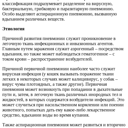
классификация подразумевает разделение на вирусную,
бактериальную, грибковую и паразитарную пневмонию.
Особо выделяют аспирационную пневмонию, вызванную
вдыханием различных веществ.
Этиология
Причиной развития пневмонии служит проникновение в
легочную ткань инфекционных и инвазионных агентов.
Главным путем заражения служит аэрогенный – посредством
вдыхания, но также может наблюдаться гематогенное – с
током крови – распространение возбудителей.
Причиной первичной пневмонии наиболее часто служит
вирусная инфекция (у кошек вызывать поражение ткани
легких в некоторых случаях может калицивирус, у собак –
вирус чумы плотоядных, а также другие). Первичная
пневмония может возникнуть при попадании в дыхательные
пути и, затем, в легочную ткань различных инородных тел и
жидкостей, в которых содержатся возбудители инфекций. Это
может случиться при насильственном кормлении или поении
животного, попытках дать ему какое-либо лекарственное
средство, вдыхании воды во время купания.
Также аспирационная пневмония может развиться и вторично