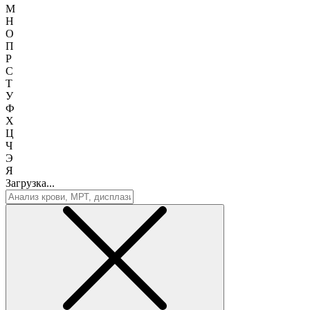
М
Н
О
П
Р
С
Т
У
Ф
Х
Ц
Ч
Э
Я
Загрузка...