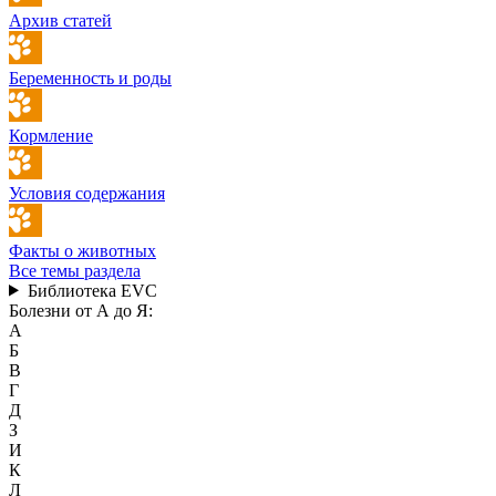
Архив статей
Беременность и роды
Кормление
Условия содержания
Факты о животных
Все темы раздела
Библиотека EVC
Болезни от А до Я:
А
Б
В
Г
Д
З
И
К
Л