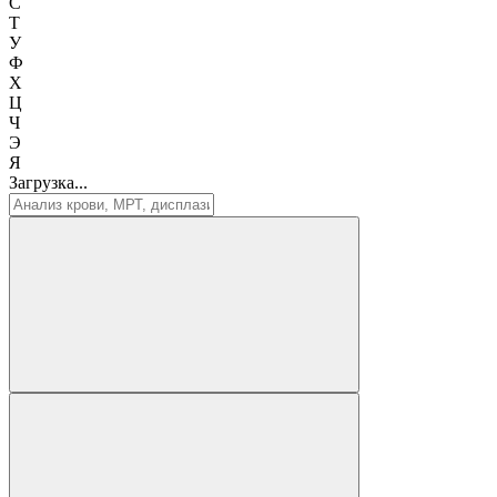
С
Т
У
Ф
Х
Ц
Ч
Э
Я
Загрузка...