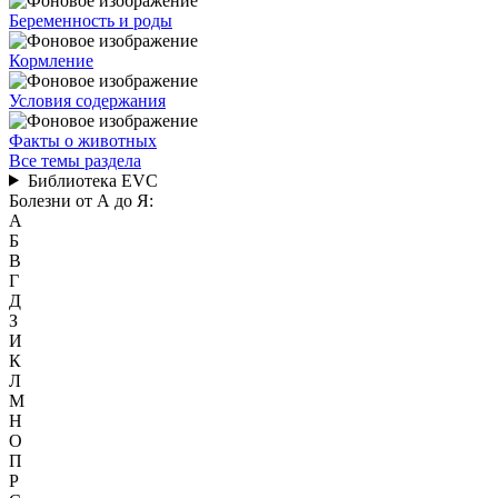
Беременность и роды
Кормление
Условия содержания
Факты о животных
Все темы раздела
Библиотека EVC
Болезни от А до Я:
А
Б
В
Г
Д
З
И
К
Л
М
Н
О
П
Р