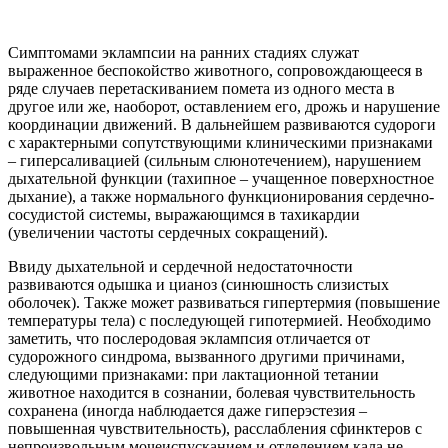
Симптомами эклампсии на ранних стадиях служат
выраженное беспокойство животного, сопровождающееся в
ряде случаев перетаскиванием помета из одного места в
другое или же, наоборот, оставлением его, дрожь и нарушение
координации движений. В дальнейшем развиваются судороги
с характерными сопутствующими клиническими признаками
– гиперсаливацией (сильным слюнотечением), нарушением
дыхательной функции (тахипное – учащенное поверхностное
дыхание), а также нормального функционирования сердечно-
сосудистой системы, выражающимся в тахикардии
(увеличении частоты сердечных сокращений).
Ввиду дыхательной и сердечной недостаточности
развиваются одышка и цианоз (синюшность слизистых
оболочек). Также может развиваться гипертермия (повышение
температуры тела) с последующей гипотермией. Необходимо
заметить, что послеродовая эклампсия отличается от
судорожного синдрома, вызванного другими причинами,
следующими признаками: при лактационной тетании
животное находится в сознании, болевая чувствительность
сохранена (иногда наблюдается даже гиперэстезия –
повышенная чувствительность), расслабления сфинктеров с
непроизвольным мочеиспусканием и отделением кала не