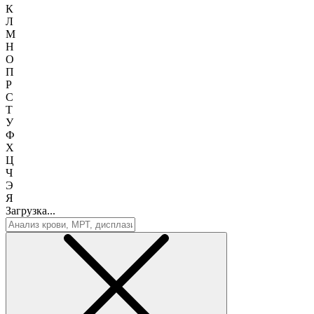
К
Л
М
Н
О
П
Р
С
Т
У
Ф
Х
Ц
Ч
Э
Я
Загрузка...