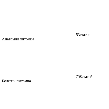
53
статьи
Анатомия питомца
758
статей
Болезни питомца