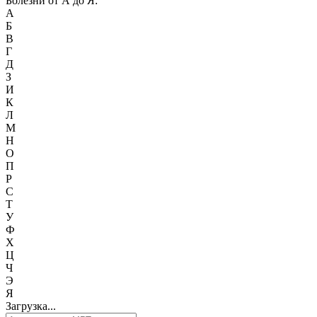
Болезни от А до Я:
А
Б
В
Г
Д
З
И
К
Л
М
Н
О
П
Р
С
Т
У
Ф
Х
Ц
Ч
Э
Я
Загрузка...