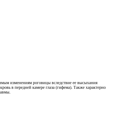
атимым изменениям роговицы вследствие ее высыхания
ровь в передней камере глаза (гифема). Также характерно
равмы.