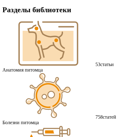
Разделы библиотеки
53
статьи
Анатомия питомца
758
статей
Болезни питомца