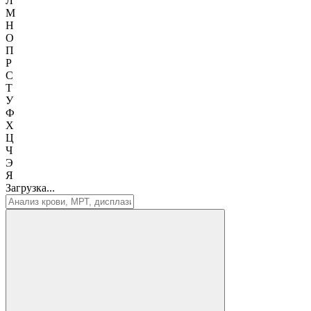
Л
М
Н
О
П
Р
С
Т
У
Ф
Х
Ц
Ч
Э
Я
Загрузка...