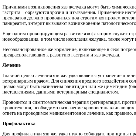
Причинами возникновения язв желудка могут быть химические,
гастрита – образуются эрозии и изъязвления. Применение нес
препаратов должно проводиться под строгим контролем ветерин
панкреатит, энтерит вызывают возникновение патологического 
Еще одним провоцирующим развитие язв фактором служит стре
новообразования, в том числе неоплазия желудка, также могут 
Несбалансированное же кормление, включающее в себя потребл
предрасполагающих к развитию гастрита и язв желудка.
Лечение
Главной целью лечения язв желудка является устранение причи
ветеринарным врачом. Для снижения вредного воздействия сол
целью могут быть назначены ранитидин или же циметидин (бло
наставлениями, данными ветеринарным специалистом.
Проводится и симптоматическая терапия (регидратация, проти
кровотечения, необходимо назначение кровоостанавливающих п
ответа на проводимое медикаментозное лечение, как правило, 
Профилактика
Для профилактики язв желудка нужно соблюдать принципы пра