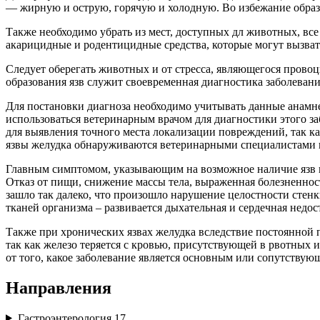
— жирную и острую, горячую и холодную. Во избежание образо
Также необходимо убрать из мест, доступных дл животных, в
акарицидные и родентицидные средства, которые могут вызвать 
Следует оберегать животных и от стресса, являющегося прово
образования язв служит своевременная диагностика заболевани
Для постановки диагноза необходимо учитывать данные анамн
использоваться ветеринарным врачом для диагностики этого за
для выявления точного места локализации повреждений, так к
язвы желудка обнаруживаются ветеринарными специалистами в
Главным симптомом, указывающим на возможное наличие язв на 
Отказ от пищи, снижение массы тела, выраженная болезненност
зашло так далеко, что произошло нарушение целостности стен
тканей организма – развивается дыхательная и сердечная недо
Также при хронических язвах желудка вследствие постоянной 
так как железо теряется с кровью, присутствующей в рвотных 
от того, какое заболевание является основным или сопутству
Направления
Гастроэнтерология
17