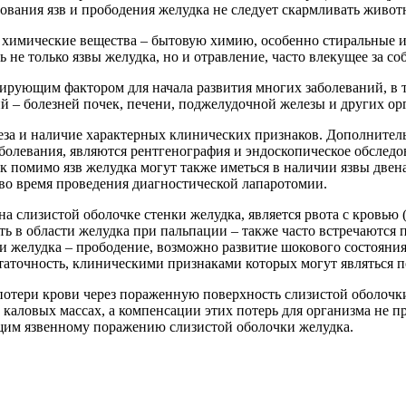
вания язв и прободения желудка не следует скармливать живот
се химические вещества – бытовую химию, особенно стиральные
не только язвы желудка, но и отравление, часто влекущее за со
цирующим фактором для начала развития многих заболеваний, в 
й – болезней почек, печени, поджелудочной железы и других ор
еза и наличие характерных клинических признаков. Дополните
болевания, являются рентгенография и эндоскопическое обследо
ак помимо язв желудка могут также иметься в наличии язвы две
о время проведения диагностической лапаротомии.
слизистой оболочке стенки желудка, является рвота с кровью (к
ь в области желудка при пальпации – также часто встречаются п
ки желудка – прободение, возможно развитие шокового состоян
статочность, клиническими признаками которых могут являться п
потери крови через пораженную поверхность слизистой оболочк
и каловых массах, а компенсации этих потерь для организма не 
ющим язвенному поражению слизистой оболочки желудка.