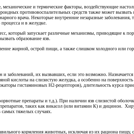
 механические и термические факторы, воздействующие настоль
тероидных противовоспалительных средств также может вызвать 
арного врача. Некоторые внутренние незаразные заболевания, т
процесса и в желудке.
сс, который запускает различные механизмы, приводящие к по
вызвать образование язв.
ение жирной, острой пищи, а также слишком холодного или горя
н и заболеваний, их вызвавших, если это возможно. Назначается
яной кислоты на слизистую желудка, а особенно на поверхность
каторы гистаминовых H2-рецепторов), длительность курса прие
ворвотные препараты и т.д.). При наличии язв слизистой оболо
репаратов, таких как викасол (или витамин К) и дицинон. Хирур
в самых тяжелых случаях.
вильного кормления животных, исключая из их рациона пищу, 