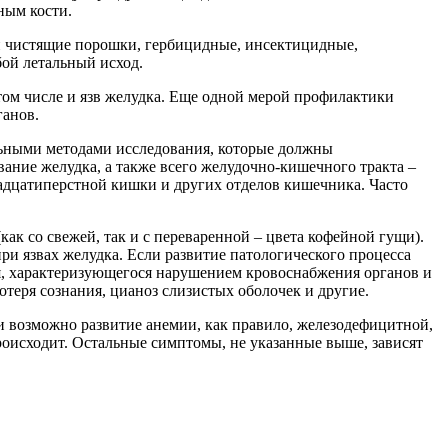
ным кости.
 и чистящие порошки, гербицидные, инсектицидные,
бой летальный исход.
том числе и язв желудка. Еще одной мерой профилактики
ганов.
льными методами исследования, которые должны
вание желудка, а также всего желудочно-кишечного тракта –
надцатиперстной кишки и других отделов кишечника. Часто
ак со свежей, так и с переваренной – цвета кофейной гущи).
ри язвах желудка. Если развитие патологического процесса
ия, характеризующегося нарушением кровоснабжения органов и
отеря сознания, цианоз слизистых оболочек и другие.
и возможно развитие анемии, как правило, железодефицитной,
происходит. Остальные симптомы, не указанные выше, зависят