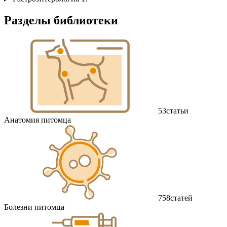
Разделы библиотеки
53
статьи
Анатомия питомца
758
статей
Болезни питомца