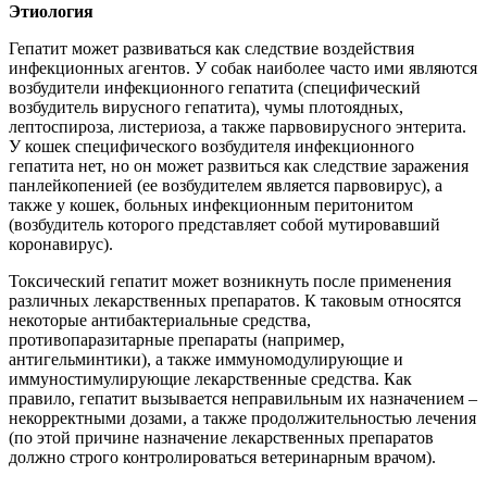
Этиология
Гепатит может развиваться как следствие воздействия
инфекционных агентов. У собак наиболее часто ими являются
возбудители инфекционного гепатита (специфический
возбудитель вирусного гепатита), чумы плотоядных,
лептоспироза, листериоза, а также парвовирусного энтерита.
У кошек специфического возбудителя инфекционного
гепатита нет, но он может развиться как следствие заражения
панлейкопенией (ее возбудителем является парвовирус), а
также у кошек, больных инфекционным перитонитом
(возбудитель которого представляет собой мутировавший
коронавирус).
Токсический гепатит может возникнуть после применения
различных лекарственных препаратов. К таковым относятся
некоторые антибактериальные средства,
противопаразитарные препараты (например,
антигельминтики), а также иммуномодулирующие и
иммуностимулирующие лекарственные средства. Как
правило, гепатит вызывается неправильным их назначением –
некорректными дозами, а также продолжительностью лечения
(по этой причине назначение лекарственных препаратов
должно строго контролироваться ветеринарным врачом).