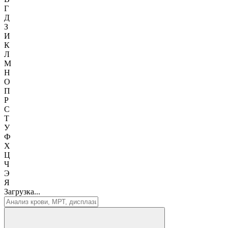
Г
Д
З
И
К
Л
М
Н
О
П
Р
С
Т
У
Ф
Х
Ц
Ч
Э
Я
Загрузка...