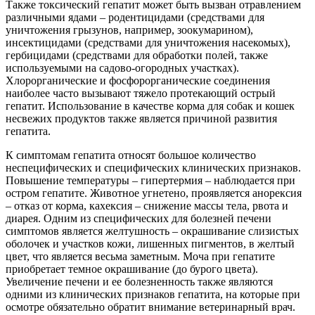
Также токсический гепатит может быть вызван отравлением
различными ядами – родентицидами (средствами для
уничтожения грызунов, например, зоокумарином),
инсектицидами (средствами для уничтожения насекомых),
гербицидами (средствами для обработки полей, также
используемыми на садово-огородных участках).
Хлорорганические и фосфорорганические соединения
наиболее часто вызывают тяжело протекающий острый
гепатит. Использование в качестве корма для собак и кошек
несвежих продуктов также является причиной развития
гепатита.
К симптомам гепатита относят большое количество
неспецифических и специфических клинических признаков.
Повышение температуры – гипертермия – наблюдается при
остром гепатите. Животное угнетено, проявляется анорексия
– отказ от корма, кахексия – снижение массы тела, рвота и
диарея. Одним из специфических для болезней печени
симптомов является желтушность – окрашивание слизистых
оболочек и участков кожи, лишенных пигментов, в желтый
цвет, что является весьма заметным. Моча при гепатите
приобретает темное окрашивание (до бурого цвета).
Увеличение печени и ее болезненность также являются
одними из клинических признаков гепатита, на которые при
осмотре обязательно обратит внимание ветеринарный врач.