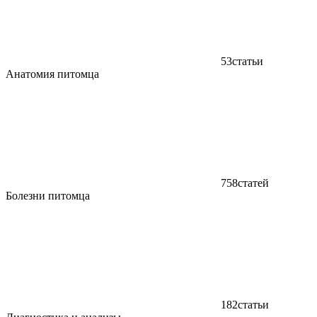
53
статьи
Анатомия питомца
758
статей
Болезни питомца
182
статьи