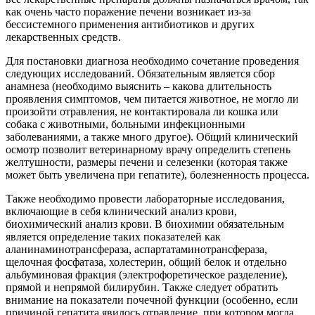
как очень часто поражение печени возникает из-за
бессистемного применения антибиотиков и других
лекарственных средств.
Для постановки диагноза необходимо сочетание проведения
следующих исследований. Обязательным является сбор
анамнеза (необходимо выяснить – какова длительность
проявления симптомов, чем питается животное, не могло ли
произойти отравления, не контактировала ли кошка или
собака с животными, больными инфекционными
заболеваниями, а также много другое). Общий клинический
осмотр позволит ветеринарному врачу определить степень
желтушности, размеры печени и селезенки (которая также
может быть увеличена при гепатите), болезненность процесса.
Также необходимо провести лабораторные исследования,
включающие в себя клинический анализ крови,
биохимический анализ крови. В биохимии обязательным
является определение таких показателей как
аланинаминотрансфераза, аспартатаминотрансфераза,
щелочная фосфатаза, холестерин, общий белок и отдельно
альбуминовая фракция (электрофоретическое разделение),
прямой и непрямой билирубин. Также следует обратить
внимание на показатели почечной функции (особенно, если
причиной гепатита явилось отравление, при котором могла