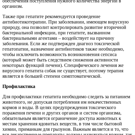
обеспечения поступления нужного количества энергии в
организм.
Также при гепатите рекомендуется проведение
антибиотикотерапии. При заболевании, имеющем вирусную
природу, она позволит контролировать развитие вторичной
бактериальной инфекции, при гепатите, вызванном
бактериальными агентами – воздействует на причину
заболевания. Если же подтвержден диагноз токсической
гепатопатии, назначение антибиотиков также необходимо,
чтобы исключить возможность возникновения сепсиса
(который может быть следствием снижения активности
некоторых функций печени). Специфического лечения же
вирусного гепатита собак не существует, поэтому терапия
является в большей степени симптоматической.
Профилактика
Для профилактики гепатита необходимо следить за питанием
животного, не допуская потребления им некачественных
кормов и воды. В целях предупреждения токсического
поражения печени и других органов и систем организма,
обязательным является ограничение доступа животных к
местам хранения ядовитых веществ, в том числе бытовой
химии, приманкам для грызунов. Важным является и то, что
все лекарственные препараты должны назначаться врачом, так