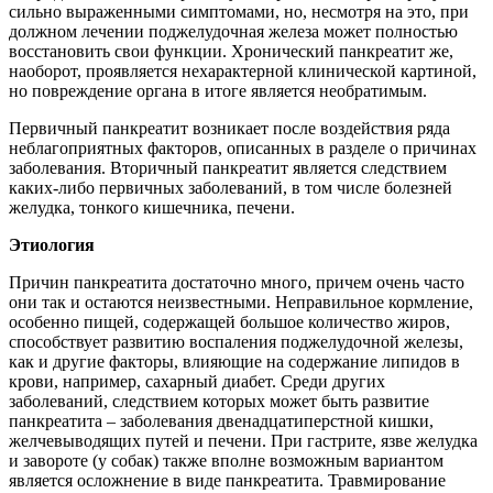
сильно выраженными симптомами, но, несмотря на это, при
должном лечении поджелудочная железа может полностью
восстановить свои функции. Хронический панкреатит же,
наоборот, проявляется нехарактерной клинической картиной,
но повреждение органа в итоге является необратимым.
Первичный панкреатит возникает после воздействия ряда
неблагоприятных факторов, описанных в разделе о причинах
заболевания. Вторичный панкреатит является следствием
каких-либо первичных заболеваний, в том числе болезней
желудка, тонкого кишечника, печени.
Этиология
Причин панкреатита достаточно много, причем очень часто
они так и остаются неизвестными. Неправильное кормление,
особенно пищей, содержащей большое количество жиров,
способствует развитию воспаления поджелудочной железы,
как и другие факторы, влияющие на содержание липидов в
крови, например, сахарный диабет. Среди других
заболеваний, следствием которых может быть развитие
панкреатита – заболевания двенадцатиперстной кишки,
желчевыводящих путей и печени. При гастрите, язве желудка
и завороте (у собак) также вполне возможным вариантом
является осложнение в виде панкреатита. Травмирование