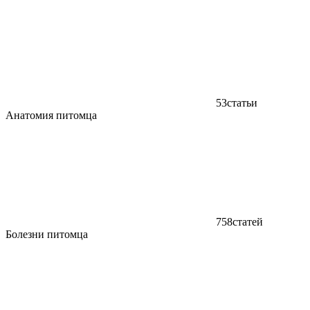
53
статьи
Анатомия питомца
758
статей
Болезни питомца