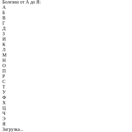
Болезни от А до Я:
А
Б
В
Г
Д
З
И
К
Л
М
Н
О
П
Р
С
Т
У
Ф
Х
Ц
Ч
Э
Я
Загрузка...