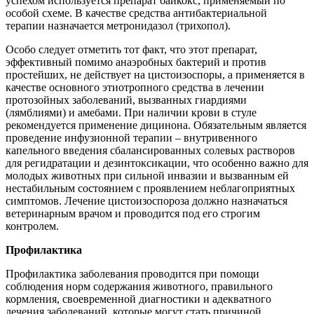
успехом используется препарат байкокс, применяемый по
особой схеме. В качестве средства антибактериальной
терапии назначается метронидазол (трихопол).
Особо следует отметить тот факт, что этот препарат,
эффективный помимо анаэробных бактерий и против
простейших, не действует на цистоизоспоры, а применяется в
качестве основного этиотропного средства в лечении
протозойных заболеваний, вызванных гиардиями
(лямблиями) и амебами. При наличии крови в стуле
рекомендуется применение дицинона. Обязательным является
проведение инфузионной терапии – внутривенного
капельного введения сбалансированных солевых растворов
для регидратации и дезинтоксикации, что особенно важно для
молодых животных при сильной инвазии и вызванным ей
нестабильным состоянием с проявлением неблагоприятных
симптомов. Лечение цистоизоспороза должно назначаться
ветеринарным врачом и проводится под его строгим
контролем.
Профилактика
Профилактика заболевания проводится при помощи
соблюдения норм содержания животного, правильного
кормления, своевременной диагностики и адекватного
лечения заболеваний, которые могут стать причиной