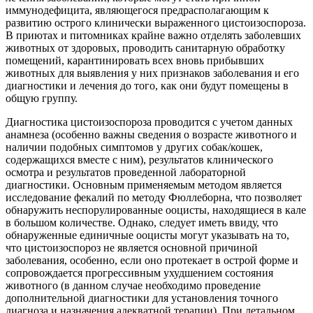
иммунодефицита, являющегося предрасполагающим к
развитию острого клинически выраженного цистоизоспороза.
В приютах и питомниках крайне важно отделять заболевших
животных от здоровых, проводить санитарную обработку
помещений, карантинировать всех вновь прибывших
животных для выявления у них признаков заболевания и его
диагностики и лечения до того, как они будут помещены в
общую группу.
Диагностика цистоизоспороза проводится с учетом данных
анамнеза (особенно важны сведения о возрасте животного и
наличии подобных симптомов у других собак/кошек,
содержащихся вместе с ним), результатов клинического
осмотра и результатов проведенной лабораторной
диагностики. Основным применяемым методом является
исследование фекалий по методу Фюллеборна, что позволяет
обнаружить неспорулированные ооцисты, находящиеся в кале
в большом количестве. Однако, следует иметь ввиду, что
обнаруженные единичные ооцисты могут указывать на то,
что цистоизоспороз не является основной причиной
заболевания, особенно, если оно протекает в острой форме и
сопровождается прогрессивным ухудшением состояния
животного (в данном случае необходимо проведение
дополнительной диагностики для установления точного
диагноза и назначения адекватной терапии). При летальном