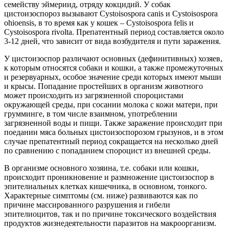
семейству эймериид, отряду кокцидий. У собак
цистоизоспороз вызывают Cystoisospora canis и Cystoisospora
ohioensis, в то время как у кошек – Cystoisospora felis и
Cystoisospora rivolta. Препатентный период составляется около
3-12 дней, что зависит от вида возбудителя и пути заражения.
У цистоизоспор различают основных (дефинитивных) хозяев,
к которым относятся собаки и кошки, а также промежуточных
и резервуарных, особое значение среди которых имеют мыши
и крысы. Попадание простейших в организм животного
может происходить из загрязненной спороцистами
окружающей среды, при сосании молока с кожи матери, при
грумминге, в том числе взаимном, употреблении
загрязненной воды и пищи. Также заражение происходит при
поедании мяса больных цистоизоспорозом грызунов, и в этом
случае препатентный период сокращается на несколько дней
по сравнению с попаданием спороцист из внешней среды.
В организме основного хозяина, т.е. собаки или кошки,
происходит проникновение и размножение цистоизоспор в
эпителиальных клетках кишечника, в основном, тонкого.
Характерные симптомы (см. ниже) развиваются как по
причине массированного разрушения и гибели
эпителиоцитов, так и по причине токсического воздействия
продуктов жизнедеятельности паразитов на макроорганизм.