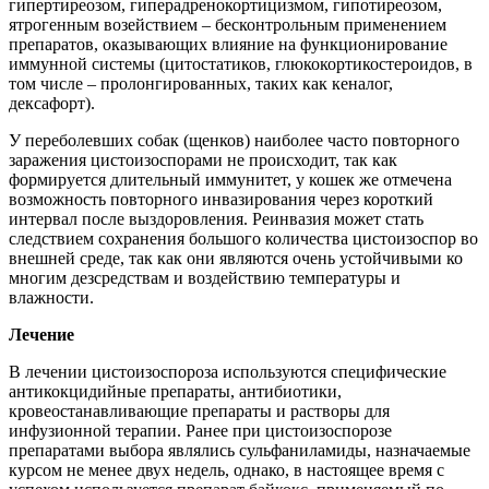
гипертиреозом, гиперадренокортицизмом, гипотиреозом,
ятрогенным возействием – бесконтрольным применением
препаратов, оказывающих влияние на функционирование
иммунной системы (цитостатиков, глюкокортикостероидов, в
том числе – пролонгированных, таких как кеналог,
дексафорт).
У переболевших собак (щенков) наиболее часто повторного
заражения цистоизоспорами не происходит, так как
формируется длительный иммунитет, у кошек же отмечена
возможность повторного инвазирования через короткий
интервал после выздоровления. Реинвазия может стать
следствием сохранения большого количества цистоизоспор во
внешней среде, так как они являются очень устойчивыми ко
многим дезсредствам и воздействию температуры и
влажности.
Лечение
В лечении цистоизоспороза используются специфические
антикокцидийные препараты, антибиотики,
кровеостанавливающие препараты и растворы для
инфузионной терапии. Ранее при цистоизоспорозе
препаратами выбора являлись сульфаниламиды, назначаемые
курсом не менее двух недель, однако, в настоящее время с