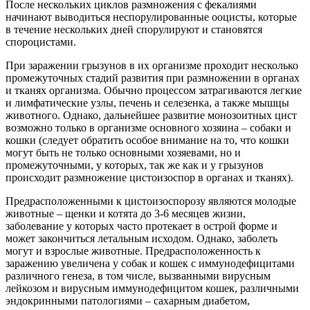
После нескольких циклов размножения с фекалиями
начинают выводиться неспорулированные ооцисты, которые
в течение нескольких дней спорулируют и становятся
спороцистами.
При заражении грызунов в их организме проходит несколько
промежуточных стадий развития при размножении в органах
и тканях организма. Обычно процессом затрагиваются легкие
и лимфатические узлы, печень и селезенка, а также мышцы
животного. Однако, дальнейшее развитие монозоитных цист
возможно только в организме основного хозяина – собаки и
кошки (следует обратить особое внимание на то, что кошки
могут быть не только основными хозяевами, но и
промежуточными, у которых, так же как и у грызунов
происходит размножение цистоизоспор в органах и тканях).
Предрасположенными к цистоизоспорозу являются молодые
животные – щенки и котята до 3-6 месяцев жизни,
заболевание у которых часто протекает в острой форме и
может закончиться летальным исходом. Однако, заболеть
могут и взрослые животные. Предрасположенность к
заражению увеличена у собак и кошек с иммунодефицитами
различного генеза, в том числе, вызванными вирусным
лейкозом и вирусным иммунодефицитом кошек, различными
эндокринными патологиями – сахарным диабетом,