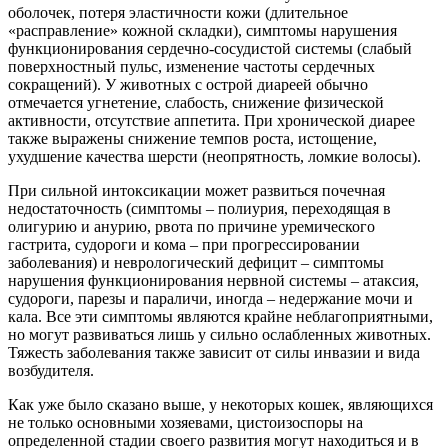
оболочек, потеря эластичности кожи (длительное
«расправление» кожной складки), симптомы нарушения
функционирования сердечно-сосудистой системы (слабый
поверхностный пульс, изменение частоты сердечных
сокращений). У животных с острой диареей обычно
отмечается угнетение, слабость, снижение физической
активности, отсутствие аппетита. При хронической диарее
также выражены снижение темпов роста, истощение,
ухудшение качества шерсти (неопрятность, ломкие волосы).
При сильной интоксикации может развиться почечная
недостаточность (симптомы – полиурия, переходящая в
олигурию и анурию, рвота по причине уремического
гастрита, судороги и кома – при прогрессировании
заболевания) и неврологический дефицит – симптомы
нарушения функционирования нервной системы – атаксия,
судороги, парезы и параличи, иногда – недержание мочи и
кала. Все эти симптомы являются крайне неблагоприятными,
но могут развиваться лишь у сильно ослабленных животных.
Тяжесть заболевания также зависит от силы инвазии и вида
возбудителя.
Как уже было сказано выше, у некоторых кошек, являющихся
не только основными хозяевами, цистоизоспоры на
определенной стадии своего развития могут находиться и в