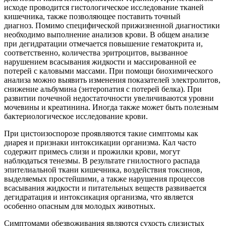
исходе проводится гистологическое исследование тканей
кишечника, также позволяющее поставить точный
диагноз. Помимо специфической прижизненной диагностики
необходимо выполнение анализов крови. В общем анализе
при дегидратации отмечается повышение гематокрита и,
соответственно, количества эритроцитов, вызванное
нарушением всасывания жидкости и массированной ее
потерей с каловыми массами. При помощи биохимического
анализа можно выявить изменения показателей электролитов,
снижение альбумина (энтеропатия с потерей белка). При
развитии почечной недостаточности увеличиваются уровни
мочевины и креатинина. Иногда также может быть полезным
бактериологическое исследование крови.
При цистоизоспорозе проявляются такие симптомы как
диарея и признаки интоксикации организма. Кал часто
содержит примесь слизи и прожилки крови, могут
наблюдаться тенезмы. В результате гнилостного распада
эпителиальной ткани кишечника, воздействия токсинов,
выделяемых простейшими, а также нарушения процессов
всасывания жидкости и питательных веществ развивается
дегидратация и интоксикация организма, что является
особенно опасным для молодых животных.
Симптомами обезвоживания являются сухость слизистых