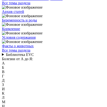
Все темы раздела
Архив статей
Беременность и роды
Кормление
Условия содержания
Факты о животных
Все темы раздела
Библиотека EVC
Болезни от А до Я:
А
Б
В
Г
Д
З
И
К
Л
М
Н