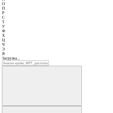
О
П
Р
С
Т
У
Ф
Х
Ц
Ч
Э
Я
Загрузка...