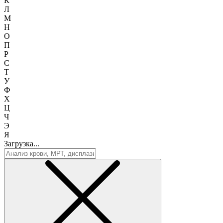
К
Л
М
Н
О
П
Р
С
Т
У
Ф
Х
Ц
Ч
Э
Я
Загрузка...