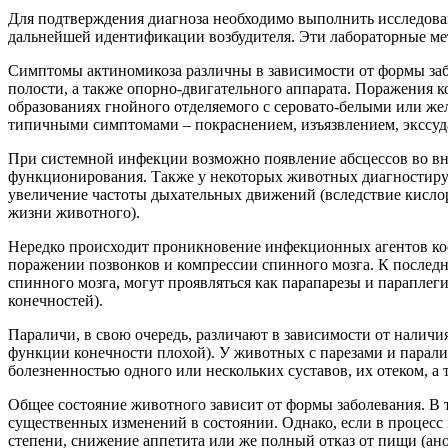
Для подтверждения диагноза необходимо выполнить исследовани
дальнейшей идентификации возбудителя. Эти лабораторные ме
Симптомы актиномикоза различны в зависимости от формы заб
полости, а также опорно-двигательного аппарата. Поражения
образованиях гнойного отделяемого с серовато-белыми или же
типичными симптомами – покраснением, изъязвлением, экссуд
При системной инфекции возможно появление абсцессов во вн
функционирования. Также у некоторых животных диагностируе
увеличение частоты дыхательных движений (вследствие кисло
жизни животного).
Нередко происходит проникновение инфекционных агентов кос
поражении позвонков и компрессии спинного мозга. К последни
спинного мозга, могут проявляться как парапарезы и параплеги
конечностей).
Параличи, в свою очередь, различают в зависимости от наличия
функции конечности плохой). У животных с парезами и паралич
болезненностью одного или нескольких суставов, их отеком, 
Общее состояние животного зависит от формы заболевания. В т
существенных изменений в состоянии. Однако, если в процесс
степени, снижение аппетита или же полный отказ от пищи (ан