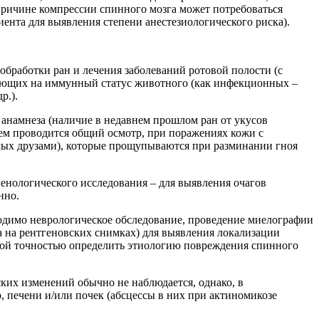
ричине компрессии спинного мозга может потребоваться
ента для выявления степени анестезиологического риска).
бработки ран и лечения заболеваний ротовой полости (с
ияющих на иммунный статус животного (как инфекционных –
р.).
анамнеза (наличие в недавнем прошлом ран от укусов
атем проводится общий осмотр, при поражениях кожи с
емых друзами), которые прощупываются при разминании гноя
енологического исследования – для выявления очагов
нно.
одимо неврологическое обследование, проведение миелографии
а на рентгеновских снимках) для выявления локализации
окой точностью определить этиологию повреждения спинного
ких изменений обычно не наблюдается, однако, в
 печени и/или почек (абсцессы в них при актиномикозе