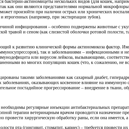
бактерии-актиномицеты нескольких видов (для кошек, например,
 так как они являются представителями нормальной микрофлоры 
может произойти при наличии острых или хронических воспалит
е и ятрогенных (например, при экстирпации зубов).
ричиной инфицирования – особенно подвержены животные с уку
ой травой и сеном (как слизистой оболочки ротовой полости, та
ающий к развитию клинической формы актиномикоза фактор. И
ммуносупрессоров), так и заболеваниями – инфекционными и н
мунодефицита или вирусом лейкоза, вызывающими, соответств
раненными во многих популяциях кошек (что, к сожалению, не 
рованы такими заболеваниями как сахарный диабет, гиперадре
 заболеваниях, оказывающих косвенное влияние на иммунную с
тельное постадийное прогрессирование – внедрение в ткани, обр
ц необходимы регулярные инъекции антибактериальных препара
пной терапии ветеринарным врачом проводится назначение преп
о провести хирургическую обработку раны, если она имеется, а
ости рта (гингивит, стоматит, кариес) – требуется провести их 