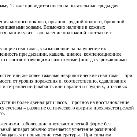
аму. Также проводится посев на питательные среды для
ения кожного покрова, органов грудной полости, брюшной
и свищевыми ходами. Возможно наличие в кожных
тся панникулит – воспаление подкожной клетчатки с
ствующие симптомы, указывающие на нарушение их
енность при дыхании, кашель, цианоз, компенсационное
нита с соответствующими симптомами (иногда угрожающими
остей или же более тяжелые неврологические симптомы – при
мости от уровня поражения и, соответственно, сдавливания
ы и тетраплегии (слабость или паралич и грудных, и тазовых
утствии более двенадцати часов – прогноз на восстановление
я суставы – развитие септического артрита проявляется резкой
го.
жениями, заболевание протекает в легкой форме без
льный аппарат обычно отмечается угнетение различной
 наблюдаться и повышение температуры. При сильном