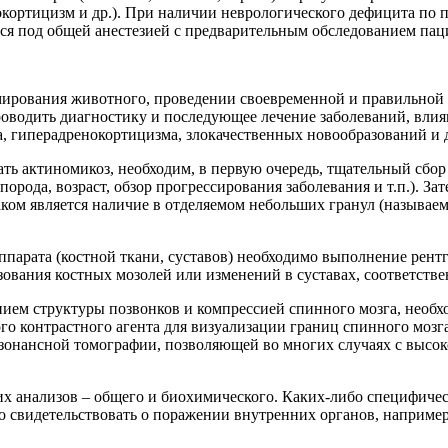
ортицизм и др.). При наличии неврологического дефицита по п
ся под общей анестезией с предварительным обследованием паци
ирования животного, проведении своевременной и правильной о
роводить диагностику и последующее лечение заболеваний, вл
, гиперадренокортицизма, злокачественных новообразований и д
ь актиномикоз, необходим, в первую очередь, тщательный сбор 
порода, возраст, обзор прогрессирования заболевания и т.п.). З
аком является наличие в отделяемом небольших гранул (называ
парата (костной ткани, суставов) необходимо выполнение рентг
зования костных мозолей или изменений в суставах, соответстве
ем структуры позвонков и компрессией спинного мозга, необх
го контрастного агента для визуализации границ спинного мозг
-резонансной томографии, позволяющей во многих случаях с выс
х анализов – общего и биохимического. Каких-либо специфичес
 свидетельствовать о поражении внутренних органов, например,