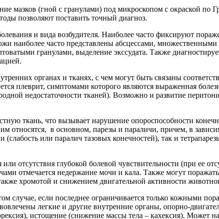
е мазков (гной с гранулами) под микроскопом с окраской по Гр
тоды позволяют поставить точный диагноз.
олевания и вида возбудителя. Наиболее часто фиксируют пораж
 кожи наиболее часто представлены абсцессами, множественным
лтоватыми гранулами, выделение экссудата. Также диагностируе
ацией.
утренних органах и тканях, с чем могут быть связаны соответ
тся плеврит, симптомами которого являются выраженная болезн
родной недостаточности тканей). Возможно и развитие перито
тную ткань, что вызывает нарушение опороспособности конечн
м относятся, в основном, парезы и параличи, причем, в зависи
и (слабость или паралич тазовых конечностей), так и тетрапарез
 или отсутствия глубокой болевой чувствительности (при ее отс
ами отмечается недержание мочи и кала. Также могут поражатьс
а также хромотой и снижением двигательной активности животно
ом случае, если последнее ограничивается только кожными пора
 вовлечены легкие и другие внутренние органы, опорно-двигате
орексия), истощение (снижение массы тела – кахексия). Может