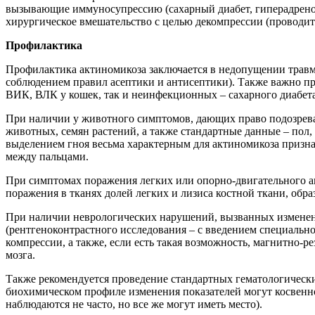
вызывающие иммуносупрессию (сахарный диабет, гиперадренок
хирургическое вмешательство с целью декомпрессии (проводит
Профилактика
Профилактика актиномикоза заключается в недопущении травм
соблюдением правил асептики и антисептики). Также важно п
ВИК, ВЛК у кошек, так и неинфекционных – сахарного диабета
При наличии у животного симптомов, дающих право подозреват
животных, семян растений, а также стандартные данные – пол, 
выделением гноя весьма характерным для актиномикоза призн
между пальцами.
При симптомах поражения легких или опорно-двигательного ап
поражения в тканях долей легких и лизиса костной ткани, обра
При наличии неврологических нарушений, вызванных изменени
(рентгеноконтрастного исследования – с введением специально
компрессии, а также, если есть такая возможность, магнитно
мозга.
Также рекомендуется проведение стандартных гематологически
биохимическом профиле изменения показателей могут косвенно
наблюдаются не часто, но все же могут иметь место).