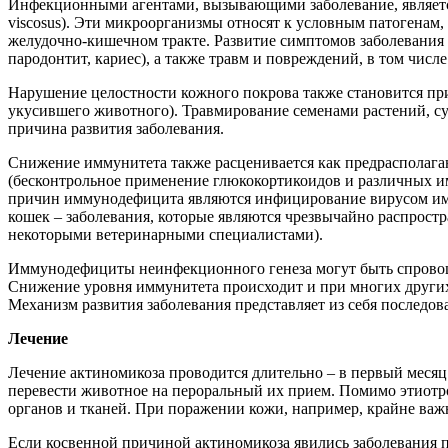
Инфекционными агентами, вызывающими заболевание, является 
viscosus). Эти микроорганизмы относят к условным патогенам,
желудочно-кишечном тракте. Развитие симптомов заболевания 
пародонтит, кариес), а также травм и повреждений, в том числ
Нарушение целостности кожного покрова также становится п
укусившего животного). Травмирование семенами растений, сух
причина развития заболевания.
Снижение иммунитета также расценивается как предрасполаг
(бесконтрольное применение глюкокортикоидов и различных и
причин иммунодефицита являются инфицирование вирусом им
кошек – заболевания, которые являются чрезвычайно распрост
некоторыми ветеринарными специалистами).
Иммунодефициты неинфекционного генеза могут быть спровоци
Снижение уровня иммунитета происходит и при многих других
Механизм развития заболевания представляет из себя последова
Лечение
Лечение актиномикоза проводится длительно – в первый меся
перевести животное на пероральный их прием. Помимо этиотро
органов и тканей. При поражении кожи, например, крайне важн
Если косвенной причиной актиномикоза явились заболевания пол