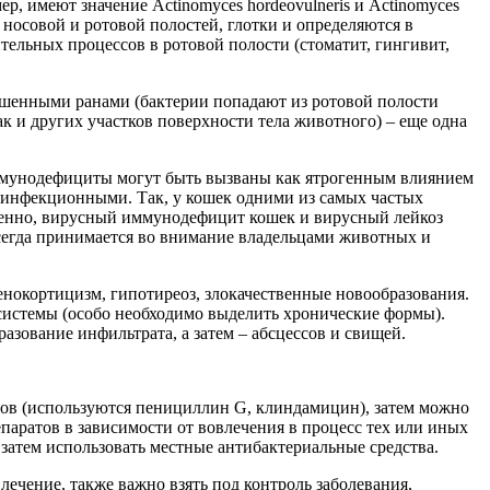
 имеют значение Actinomyces hordeovulneris и Actinomyces
носовой и ротовой полостей, глотки и определяются в
ельных процессов в ротовой полости (стоматит, гингивит,
шенными ранами (бактерии попадают из ротовой полости
к и других участков поверхности тела животного) – еще одна
ммунодефициты могут быть вызваны как ятрогенным влиянием
еинфекционными. Так, у кошек одними из самых частых
енно, вирусный иммунодефицит кошек и вирусный лейкоз
всегда принимается во внимание владельцами животных и
нокортицизм, гипотиреоз, злокачественные новообразования.
истемы (особо необходимо выделить хронические формы).
азование инфильтрата, а затем – абсцессов и свищей.
тов (используются пенициллин G, клиндамицин), затем можно
аратов в зависимости от вовлечения в процесс тех или иных
 затем использовать местные антибактериальные средства.
лечение, также важно взять под контроль заболевания,