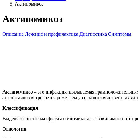
Актиномикоз
Актиномикоз
Описание
Лечение и профилактика
Диагностика
Симптомы
Актиномикоз
– это инфекция, вызываемая грамположительными
актиномикоз встречается реже, чем у сельскохозяйственных жив
Классификация
Выделяют несколько форм актиномикоза – в зависимости от пр
Этиология