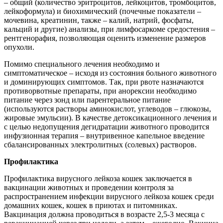
– общий (количество эритроцитов, лейкоцитов, тромбоцитов,
лейкоформула) и биохимический (почечные показатели –
мочевина, креатинин, также – калий, натрий, фосфаты,
кальций и другие) анализы, при лимфосаркоме средостения –
рентгенорафия, позволяющая оценить изменение размеров
опухоли.
Помимо специального лечения необходимо и
симптоматическое – исходя из состояния больного животного
и доминирующих симптомов. Так, при рвоте назначаются
противорвотные препараты, при анорексии необходимо
питание через зонд или парентеральное питание
(используются растворы аминокислот, углеводов – глюкозы,
жировые эмульсии). В качестве детоксикационного лечения и
с целью недопущения дегидратации животного проводится
инфузионная терапия – внутривенное капельное введение
сбалансированных электролитных (солевых) растворов.
Профилактика
Профилактика вирусного лейкоза кошек заключается в
вакцинации животных и проведении контроля за
распространением инфекции вирусного лейкоза кошек среди
домашних кошек, кошек в приютах и питомниках.
Вакцинация должна проводиться в возрасте 2,5-3 месяца с