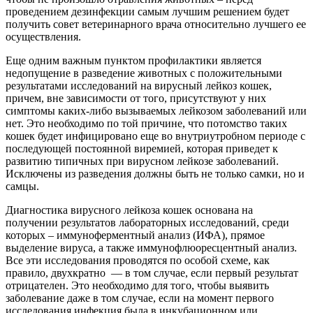
проведением дезинфекции самым лучшим решением будет
получить совет ветеринарного врача относительно лучшего ее
осуществления.
Еще одним важным пунктом профилактики является
недопущение в разведение животных с положительными
результатами исследований на вирусный лейкоз кошек,
причем, вне зависимости от того, присутствуют у них
симптомы каких-либо вызываемых лейкозом заболеваний или
нет. Это необходимо по той причине, что потомство таких
кошек будет инфицировано еще во внутриутробном периоде с
последующей постоянной виремией, которая приведет к
развитию типичных при вирусном лейкозе заболеваний.
Исключены из разведения должны быть не только самки, но и
самцы.
Диагностика вирусного лейкоза кошек основана на
получении результатов лабораторных исследований, среди
которых – иммуноферментный анализ (ИФА), прямое
выделение вируса, а также иммунофлюоресцентный анализ.
Все эти исследования проводятся по особой схеме, как
правило, двухкратно — в том случае, если первый результат
отрицателен. Это необходимо для того, чтобы выявить
заболевание даже в том случае, если на момент первого
исследования инфекция была в инкубационном или