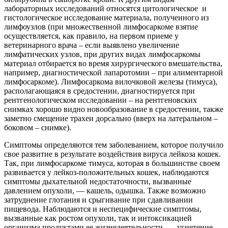
лабораторных исследований относятся цитологическое и
гистологическое исследование материала, полученного из
лимфоузлов (при множественной лимфосаркоме взятие
осуществляется, как правило, на первом приеме у
ветеринарного врача – если выявлено увеличение
лимфатических узлов, при других видах лимфосаркомы
материал отбирается во время хирургического вмешательства,
например, диагностической лапаротомии – при алиментарной
лимфосаркоме). Лимфосаркома вилочковой железы (тимуса),
располагающаяся в средостении, диагностируется при
рентгенологическом исследовании – на рентгеновских
снимках хорошо видно новообразование в средостении, также
заметно смещение трахеи дорсально (вверх на латеральном –
боковом – снимке).
Симптомы определяются тем заболеванием, которое получило
свое развитие в результате воздействия вируса лейкоза кошек.
Так, при лимфосаркоме тимуса, которая в большинстве своем
развивается у лейкоз-положительных кошек, наблюдаются
симптомы дыхательной недостаточности, вызванные
давлением опухоли, — кашель, одышка. Также возможно
затруднение глотания и срыгивание при сдавливании
пищевода. Наблюдаются и неспецифические симптомы,
вызванные как ростом опухоли, так и интоксикацией
организма продуктами ее жизнедеятельности, — угнетение,