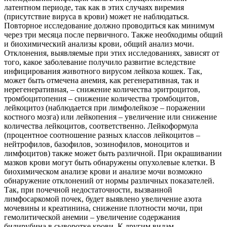
латентном периоде, так как в этих случаях виремия
(присутствие вируса в крови) может не наблюдаться.
Повторное исследование должно проводиться как минимум
через три месяца после первичного. Также необходимы общий
и биохимический анализы крови, общий анализ мочи.
Отклонения, выявляемые при этих исследованиях, зависят от
того, какое заболевание получило развитие вследствие
инфицирования животного вирусом лейкоза кошек. Так,
может быть отмечена анемия, как регенеративная, так и
нерегенеративная, – снижение количества эритроцитов,
тромбоцитопения – снижение количества тромбоцитов,
лейкоцитоз (наблюдается при лимфолейкозе – поражении
костного мозга) или лейкопения – увеличение или снижение
количества лейкоцитов, соответственно. Лейкоформула
(процентное соотношение разных классов лейкоцитов –
нейтрофилов, базофилов, эозинофилов, моноцитов и
лимфоцитов) также может быть различной. При окрашивании
мазков крови могут быть обнаружены опухолевые клетки. В
биохимическом анализе крови и анализе мочи возможно
обнаружение отклонений от нормы различных показателей.
Так, при почечной недостаточности, вызванной
лимфосаркомой почек, будет выявлено увеличение азота
мочевины и креатинина, снижение плотности мочи, при
гемолитической анемии – увеличение содержания
билирубина в сыворотке крови. К другим видам