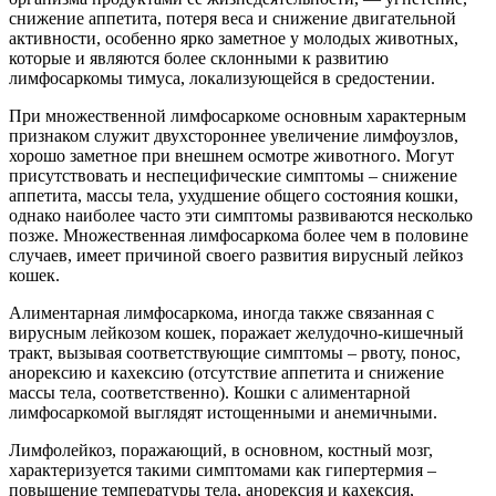
снижение аппетита, потеря веса и снижение двигательной
активности, особенно ярко заметное у молодых животных,
которые и являются более склонными к развитию
лимфосаркомы тимуса, локализующейся в средостении.
При множественной лимфосаркоме основным характерным
признаком служит двухстороннее увеличение лимфоузлов,
хорошо заметное при внешнем осмотре животного. Могут
присутствовать и неспецифические симптомы – снижение
аппетита, массы тела, ухудшение общего состояния кошки,
однако наиболее часто эти симптомы развиваются несколько
позже. Множественная лимфосаркома более чем в половине
случаев, имеет причиной своего развития вирусный лейкоз
кошек.
Алиментарная лимфосаркома, иногда также связанная с
вирусным лейкозом кошек, поражает желудочно-кишечный
тракт, вызывая соответствующие симптомы – рвоту, понос,
анорексию и кахексию (отсутствие аппетита и снижение
массы тела, соответственно). Кошки с алиментарной
лимфосаркомой выглядят истощенными и анемичными.
Лимфолейкоз, поражающий, в основном, костный мозг,
характеризуется такими симптомами как гипертермия –
повышение температуры тела, анорексия и кахексия,