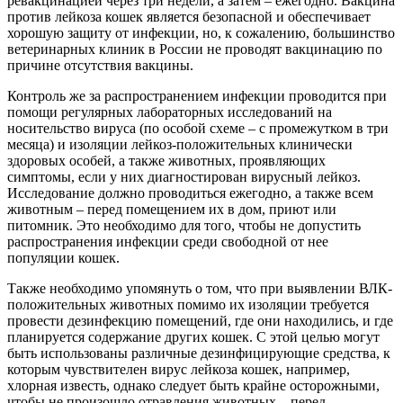
ревакцинацией через три недели, а затем – ежегодно. Вакцина
против лейкоза кошек является безопасной и обеспечивает
хорошую защиту от инфекции, но, к сожалению, большинство
ветеринарных клиник в России не проводят вакцинацию по
причине отсутствия вакцины.
Контроль же за распространением инфекции проводится при
помощи регулярных лабораторных исследований на
носительство вируса (по особой схеме – с промежутком в три
месяца) и изоляции лейкоз-положительных клинически
здоровых особей, а также животных, проявляющих
симптомы, если у них диагностирован вирусный лейкоз.
Исследование должно проводиться ежегодно, а также всем
животным – перед помещением их в дом, приют или
питомник. Это необходимо для того, чтобы не допустить
распространения инфекции среди свободной от нее
популяции кошек.
Также необходимо упомянуть о том, что при выявлении ВЛК-
положительных животных помимо их изоляции требуется
провести дезинфекцию помещений, где они находились, и где
планируется содержание других кошек. С этой целью могут
быть использованы различные дезинфицирующие средства, к
которым чувствителен вирус лейкоза кошек, например,
хлорная известь, однако следует быть крайне осторожными,
чтобы не произошло отравления животных – перед