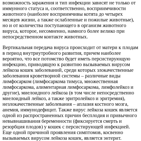
возможность заражения и тип инфекции зависят не только от
иммунного статуса и, соответственно, восприимчивости
животного (наиболее восприимчивы котята до четырех
месяцев жизни, а также ослабленные и пожилые животные),
но и от количества поступающего в организм животного
вируса, которое, несомненно, намного более велико при
непосредственном контакте животных.
Вертикальная передача вируса происходит от матери к плодам
в период внутриутробного развития, причем наиболее
вероятно, что все потомство будет иметь персистирующую
инфекцию, приводящую к развитию вызываемых вирусом
лейкоза кошек заболеваний, среди которых злокачественные
заболевания кроветворной системы – различные виды
лимфосарком (лимфосаркома тимуса, множественная
лимфосаркома, алиментарная лимфосаркома, лимфолейкоз и
другие), миелоидного лейкоза (в том числе непосредственно
миелоидный лейкоз, а также эритролейкоз и эритремия),
незлокачественные заболевания – аплазия костного мозга,
анемия, иммунодефицит. Также вирус лейкоза кошек является
одной из распространенных причин бесплодия и привычного
невывнашивания беременности (фиксируется смерть и
резорбция плодов) у кошек с персистирующей инфекцией.
Еще одной причиной проявления симптомов, косвенно
вызываемых вирусом лейкоза кошек, является энтерит.