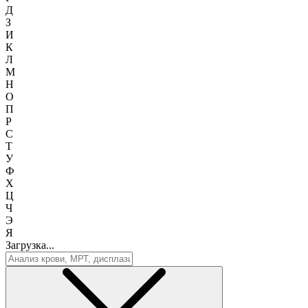
Д
З
И
К
Л
М
Н
О
П
Р
С
Т
У
Ф
Х
Ц
Ч
Э
Я
Загрузка...