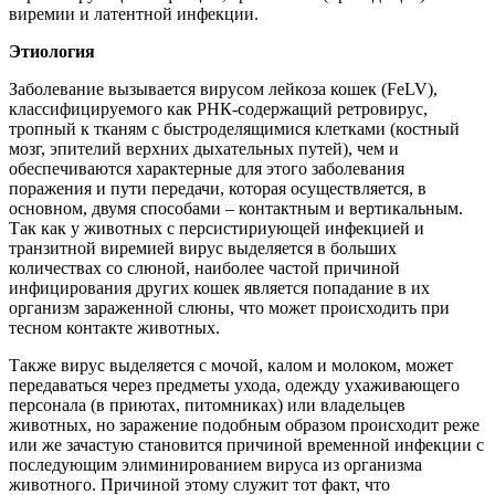
виремии и латентной инфекции.
Этиология
Заболевание вызывается вирусом лейкоза кошек (FeLV),
классифицируемого как РНК-содержащий ретровирус,
тропный к тканям с быстроделящимися клетками (костный
мозг, эпителий верхних дыхательных путей), чем и
обеспечиваются характерные для этого заболевания
поражения и пути передачи, которая осуществляется, в
основном, двумя способами – контактным и вертикальным.
Так как у животных с персистириующей инфекцией и
транзитной виремией вирус выделяется в больших
количествах со слюной, наиболее частой причиной
инфицирования других кошек является попадание в их
организм зараженной слюны, что может происходить при
тесном контакте животных.
Также вирус выделяется с мочой, калом и молоком, может
передаваться через предметы ухода, одежду ухаживающего
персонала (в приютах, питомниках) или владельцев
животных, но заражение подобным образом происходит реже
или же зачастую становится причиной временной инфекции с
последующим элиминированием вируса из организма
животного. Причиной этому служит тот факт, что