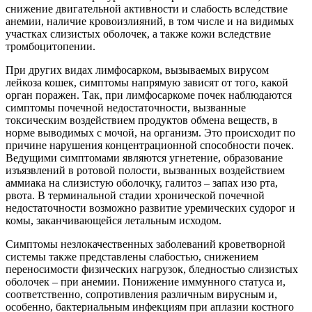
снижение двигательной активности и слабость вследствие
анемии, наличие кровоизлияний, в том числе и на видимых
участках слизистых оболочек, а также кожи вследствие
тромбоцитопении.
При других видах лимфосарком, вызываемых вирусом
лейкоза кошек, симптомы напрямую зависят от того, какой
орган поражен. Так, при лимфосаркоме почек наблюдаются
симптомы почечной недостаточности, вызванные
токсическим воздействием продуктов обмена веществ, в
норме выводимых с мочой, на организм. Это происходит по
причине нарушения концентрационной способности почек.
Ведущими симптомами являются угнетение, образование
изъязвлений в ротовой полости, вызванных воздействием
аммиака на слизистую оболочку, галитоз – запах изо рта,
рвота. В терминальной стадии хронической почечной
недостаточности возможно развитие уремических судорог и
комы, заканчивающейся летальным исходом.
Симптомы незлокачественных заболеваний кроветворной
системы также представлены слабостью, снижением
переносимости физических нагрузок, бледностью слизистых
оболочек – при анемии. Понижение иммунного статуса и,
соответственно, сопротивления различным вирусным и,
особенно, бактериальным инфекциям при аплазии костного