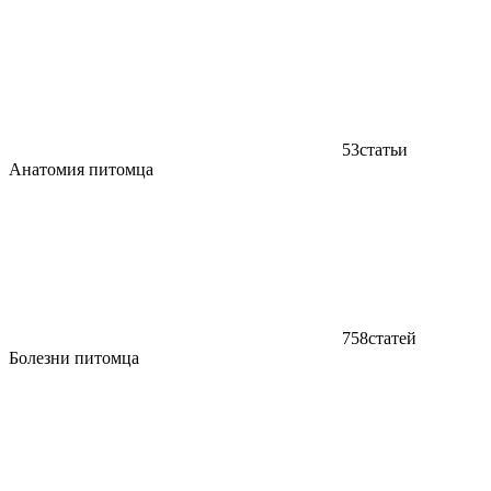
53
статьи
Анатомия питомца
758
статей
Болезни питомца