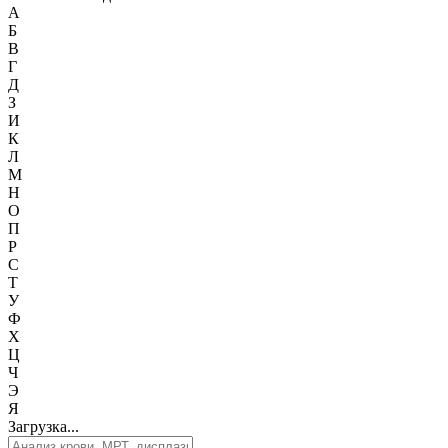
А
Б
В
Г
Д
З
И
К
Л
М
Н
О
П
Р
С
Т
У
Ф
Х
Ц
Ч
Э
Я
Загрузка...