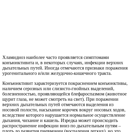
Хламидиоз наиболее часто проявляется симптомами
конъюнктивита и, в некоторых случаях, инфекции верхних
дыхательных путей. Иногда отмечаются признаки поражения
урогенитального и/или желудочно-кишечного тракта.
Конъюнктивит характеризуется покраснением конъюнктивы,
наличием серозных или слизисто-гнойных выделений,
болезненностью, проявляющейся блефароспазмом (животное
щурит глаза, не может смотреть на свет). При поражении
верхних дыхательных путей отмечаются выделения из
носовой полости, насыхание корочек вокруг носовых ходов,
вследствие которого нарушается нормальное осуществление
дыхания, чихание и кашель. Изредка может происходить
распространение инфекции вниз по дыхательным путям –
плоть до развития пневмонии (воспаления легких), но это