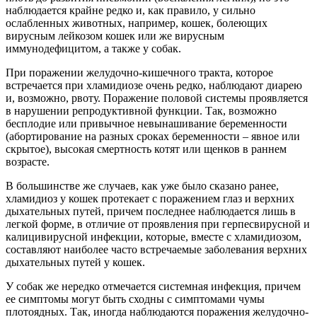
наблюдается крайне редко и, как правило, у сильно
ослабленных животных, например, кошек, болеющих
вирусным лейкозом кошек или же вирусным
иммунодефицитом, а также у собак.
При поражении желудочно-кишечного тракта, которое
встречается при хламидиозе очень редко, наблюдают диарею
и, возможно, рвоту. Поражение половой системы проявляется
в нарушении репродуктивной функции. Так, возможно
бесплодие или привычное невынашивание беременности
(абортирование на разных сроках беременности – явное или
скрытое), высокая смертность котят или щенков в раннем
возрасте.
В большинстве же случаев, как уже было сказано ранее,
хламидиоз у кошек протекает с поражением глаз и верхних
дыхательных путей, причем последнее наблюдается лишь в
легкой форме, в отличие от проявления при герпесвирусной и
калицивирусной инфекции, которые, вместе с хламидиозом,
составляют наиболее часто встречаемые заболевания верхних
дыхательных путей у кошек.
У собак же нередко отмечается системная инфекция, причем
ее симптомы могут быть сходны с симптомами чумы
плотоядных. Так, иногда наблюдаются поражения желудочно-