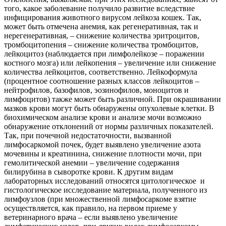
того, какое заболевание получило развитие вследствие
инфицирования животного вирусом лейкоза кошек. Так,
может быть отмечена анемия, как регенеративная, так и
нерегенеративная, – снижение количества эритроцитов,
тромбоцитопения – снижение количества тромбоцитов,
лейкоцитоз (наблюдается при лимфолейкозе – поражении
костного мозга) или лейкопения – увеличение или снижение
количества лейкоцитов, соответственно. Лейкоформула
(процентное соотношение разных классов лейкоцитов –
нейтрофилов, базофилов, эозинофилов, моноцитов и
лимфоцитов) также может быть различной. При окрашивании
мазков крови могут быть обнаружены опухолевые клетки. В
биохимическом анализе крови и анализе мочи возможно
обнаружение отклонений от нормы различных показателей.
Так, при почечной недостаточности, вызванной
лимфосаркомой почек, будет выявлено увеличение азота
мочевины и креатинина, снижение плотности мочи, при
гемолитической анемии – увеличение содержания
билирубина в сыворотке крови. К другим видам
лабораторных исследований относятся цитологическое и
гистологическое исследование материала, полученного из
лимфоузлов (при множественной лимфосаркоме взятие
осуществляется, как правило, на первом приеме у
ветеринарного врача – если выявлено увеличение