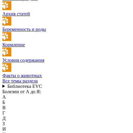
Архив статей
Беременность и роды
Кормление
Условия содержания
Факты о животных
Все темы раздела
Библиотека EVC
Болезни от А до Я:
А
Б
В
Г
Д
З
И