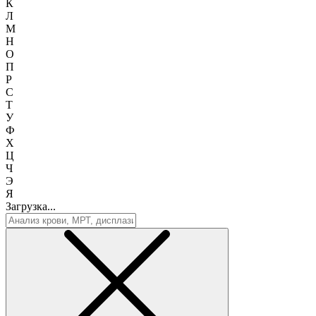
К
Л
М
Н
О
П
Р
С
Т
У
Ф
Х
Ц
Ч
Э
Я
Загрузка...