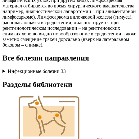
лимфатических узлов, при других видах лимфосаркомы
материал отбирается во время хирургического вмешательства,
например, диагностической лапаротомии – при алиментарной
лимфосаркоме). Лимфосаркома вилочковой железы (тимуса),
располагающаяся в средостении, диагностируется при
рентгенологическом исследовании – на рентгеновских
снимках хорошо видно новообразование в средостении, также
заметно смещение трахеи дорсально (вверх на латеральном –
боковом – снимке).
Все болезни направления
Инфекционные болезни
33
Разделы библиотеки