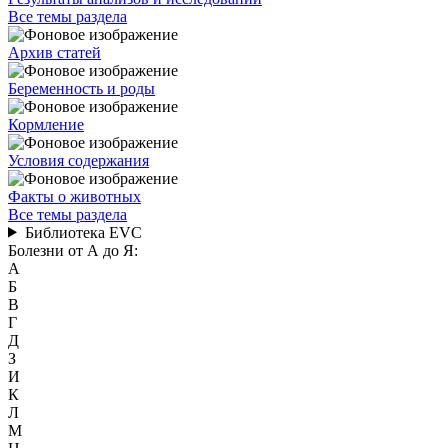
Все темы раздела
Архив статей
Беременность и роды
Кормление
Условия содержания
Факты о животных
Все темы раздела
Библиотека EVC
Болезни от А до Я:
А
Б
В
Г
Д
З
И
К
Л
М