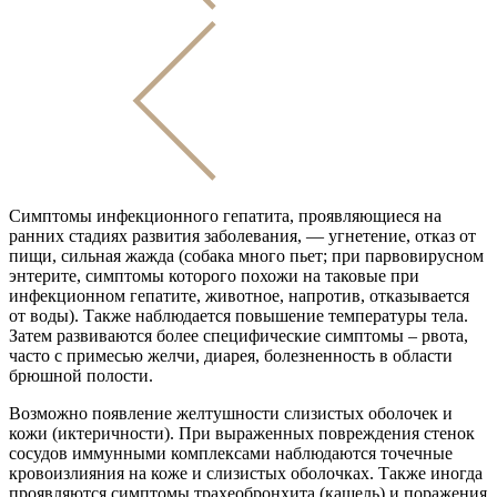
Симптомы инфекционного гепатита, проявляющиеся на
ранних стадиях развития заболевания, — угнетение, отказ от
пищи, сильная жажда (собака много пьет; при парвовирусном
энтерите, симптомы которого похожи на таковые при
инфекционном гепатите, животное, напротив, отказывается
от воды). Также наблюдается повышение температуры тела.
Затем развиваются более специфические симптомы – рвота,
часто с примесью желчи, диарея, болезненность в области
брюшной полости.
Возможно появление желтушности слизистых оболочек и
кожи (иктеричности). При выраженных повреждения стенок
сосудов иммунными комплексами наблюдаются точечные
кровоизлияния на коже и слизистых оболочках. Также иногда
проявляются симптомы трахеобронхита (кашель) и поражения