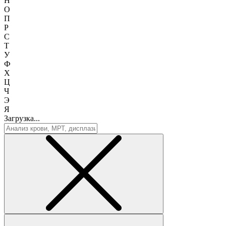
Н
О
П
Р
С
Т
У
Ф
Х
Ц
Ч
Э
Я
Загрузка...